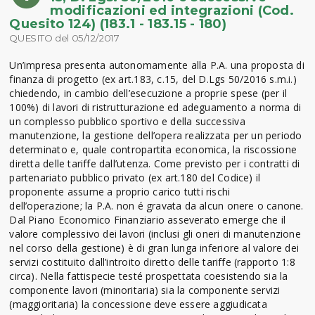
modificazioni ed integrazioni (Cod.
Quesito 124) (183.1 - 183.15 - 180)
QUESITO del 05/12/2017
Un’impresa presenta autonomamente alla P.A. una proposta di
finanza di progetto (ex art.183, c.15, del D.Lgs 50/2016 s.m.i.)
chiedendo, in cambio dell’esecuzione a proprie spese (per il
100%) di lavori di ristrutturazione ed adeguamento a norma di
un complesso pubblico sportivo e della successiva
manutenzione, la gestione dell’opera realizzata per un periodo
determinato e, quale contropartita economica, la riscossione
diretta delle tariffe dall’utenza. Come previsto per i contratti di
partenariato pubblico privato (ex art.180 del Codice) il
proponente assume a proprio carico tutti rischi
dell’operazione; la P.A. non é gravata da alcun onere o canone.
Dal Piano Economico Finanziario asseverato emerge che il
valore complessivo dei lavori (inclusi gli oneri di manutenzione
nel corso della gestione) è di gran lunga inferiore al valore dei
servizi costituito dall’introito diretto delle tariffe (rapporto 1:8
circa). Nella fattispecie testé prospettata coesistendo sia la
componente lavori (minoritaria) sia la componente servizi
(maggioritaria) la concessione deve essere aggiudicata