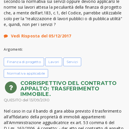
secondo la normativa sui servizi oppure devono applicarsi le
norme sui lavori attesa la peculiarità della finanza di progetto
che, a mente dell’art.183, c.1, del Codice, parrebbe utilizzabile
solo per la “realizzazione di lavori pubblici o di pubblica utilità”
e, quindi, non per i servizi ?
Vedi Risposta del 05/12/2017
Argomenti:
Finanza di progetto
Lavori
Servizi
Normativa applicabile
CORRISPETTIVO DEL CONTRATTO
APPALTO: TRASFERIMENTO
IMMOBILE.
QUESITO del 13/09/2010
Nel caso in cui il bando di gara abbia previsto il trasferimento
all'affidatario della proprietà di immobili appartenenti
all'Amministrazione aggiudicatrice ex art. 53 comma 6 del
D.Lgs. 163/2006, é corretto: - dar atto nel contratto di appalto