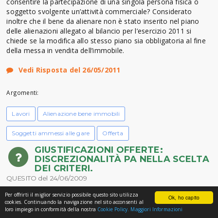
consentire la partecipazione di una singola persona fisica o
soggetto svolgente un’attività commerciale? Considerato
inoltre che il bene da alienare non è stato inserito nel piano
delle alienazioni allegato al bilancio per l’esercizio 2011 si
chiede se la modifica allo stesso piano sia obbligatoria al fine
della messa in vendita dell’immobile.
Vedi Risposta del 26/05/2011
Argomenti:
Lavori
Alienazione bene immobili
Soggetti ammessi alle gare
Offerta
GIUSTIFICAZIONI OFFERTE:
DISCREZIONALITÀ PA NELLA SCELTA
DEI CRITERI.
QUESITO del 24/06/2009
Per offrirti il miglior servizio possibile questo sito utilizza
Questo comune sta predisponendo un bando di gara per
Ok, ho capito
cookies. Continuando la navigazione nel sito acconsenti al
l’affidamento di lavori per la realizzazione di una casa di riposo
loro impiego in conformità della nostra
Cookie Policy.
Maggiori Informazioni
per un importo di circa euro 4.700.000,00. Al fine delle