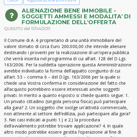
Lavori
Aggiudicazione provvisoria
ALIENAZIONE BENE IMMOBILE -
SOGGETTI AMMESSI E MODALITA' DI
FORMULAZIONE DELL'OFFERTA
QUESITO del 11/04/2011
Il Comune di A. è proprietario di una unità immobiliare del
valore stimato di circa Euro 200.000,00 che intende alienare
destinando i proventi per la realizzazione di un’opera pubblica
che verrà inserita nel programma di cui all’art. 128 del D.Lgs.
163/2006. Per la suddetta operazione questa Amministrazione
avrebbe individuato la forma dell’appalto congiunto di cui
all’art. 53 – comma 6 – del D.lgs. 163/2006 per la quale si
chiede una Vostra conferma in considerazione del fatto che
all’acquisto potrebbero essere interessati anche soggetti
privati. In merito a quanto esposto si chiede quanto segue: 1.
Un privato cittadino (singola persona fisica) può partecipare
alla gara? 2. Un soggetto che svolge un’attività commerciale,
non attinente al settore dell’edilizia, può partecipare alla gara?
3. Nei casi indicati ai punti 1.) e 2.) la procedura
dell’avvalimento potrebbe trovare applicazione? 4. In quale
altro modo potrebbe essere gestita l’operazione al fine di