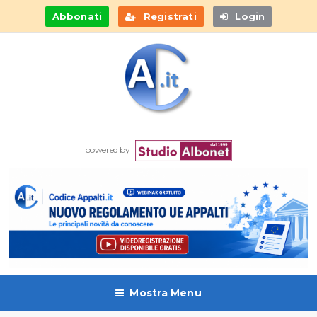
Abbonati
Registrati
Login
powered by
Mostra Menu