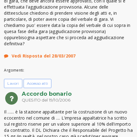
di gara, che deve ancora essere approvato, con il quale si è
effettuata l'aggiudicazione provvisoria. Alcune delle
ditteescluse chiedono di prendere visione degli atti e, in
particolare, di poter avere copia del verbale di gara. Vi
chiediamo puo' essere data la copia del verbale di cui sopra in
quesa fase della gara (aggiudicazione provvisoria)
oppurebisogna aspettare che si proceda ad aggiudicazione
definitiva?
Vedi Risposta del 28/03/2007
Argomenti:
Lavori
Accesso atti
Accordo bonario
QUESITO del 19/10/2006
Il …... è la stazione appaltante per la costruzione di un nuovo
ecocentro nel comune di .... L'impresa appaltatrice ha scritto
sul registro riserve per un valore superiore al 10% dell'importo
da contratto. Il DL Dichiara che il Responsabile del Progetto ha
15 gg (in realtà, nel nostro caso già scaduti)per avvisare