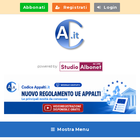
Abbonati
Registrati
Login
powered by
Mostra Menu