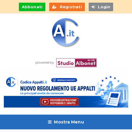
Abbonati
Registrati
Login
powered by
Mostra Menu