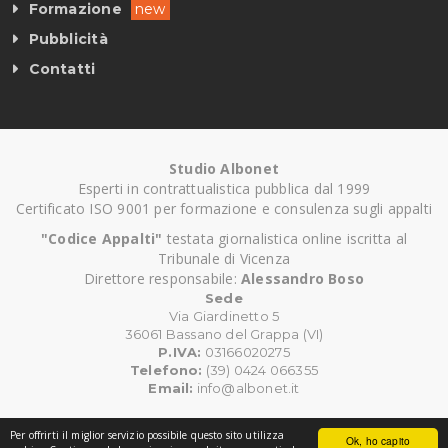
Formazione
new
Pubblicità
Contatti
Studio Albonet
Esperti in contrattualistica pubblica dal 1999
Certificato ISO 9001 per formazione e consulenza sugli appalti
"Codice Appalti"
testata giornalistica online iscritta al
Tribunale di Vicenza
Direttore responsabile:
Alessandro Boso
Sede
Via Giardinetto 5
36061 Bassano del Grappa (VI)
P.IVA:
03166020275
Telefono:
(39) 0424 066355
Email:
info@albonet.it
Per offrirti il miglior servizio possibile questo sito utilizza
Ok, ho capito
©
Copyright CodiceAppalti.it. Tutti i diritti riservati.