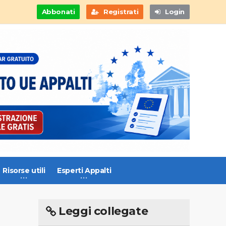
Abbonati
Registrati
Login
Risorse utili
Esperti Appalti
Leggi collegate