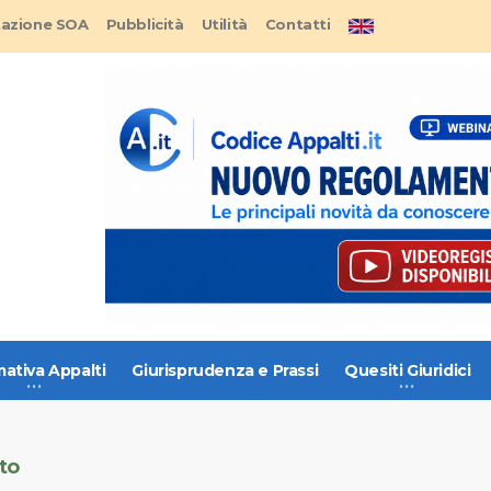
tazione SOA
Pubblicità
Utilità
Contatti
ativa Appalti
Giurisprudenza e Prassi
Quesiti Giuridici
to