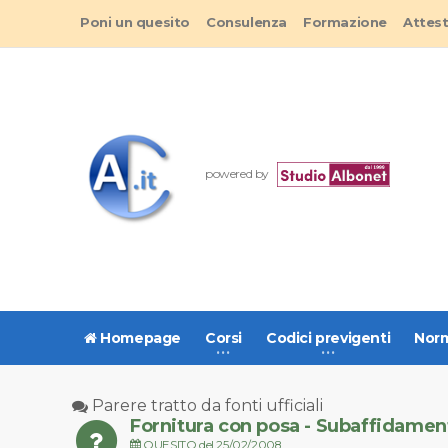
Poni un quesito
Consulenza
Formazione
Attes
powered by
Homepage
Corsi
Codici previgenti
Norm
Parere tratto da fonti ufficiali
Fornitura con posa - Subaffidamen
QUESITO del 25/02/2008