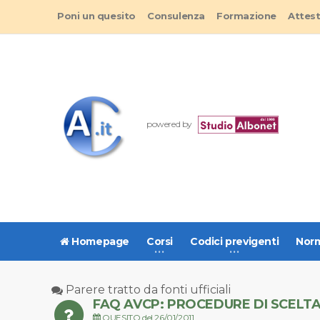
Poni un quesito
Consulenza
Formazione
Attes
powered by
Homepage
Corsi
Codici previgenti
Norm
Parere tratto da fonti ufficiali
FAQ AVCP: PROCEDURE DI SCELT
QUESITO del 26/01/2011