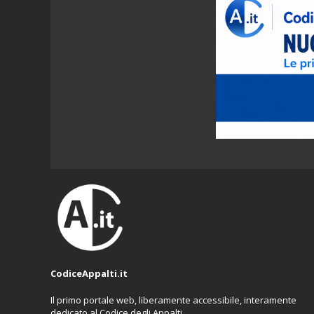
CodiceAppalti.it
Il primo portale web, liberamente accessibile, interamente
dedicato al Codice degli Appalti