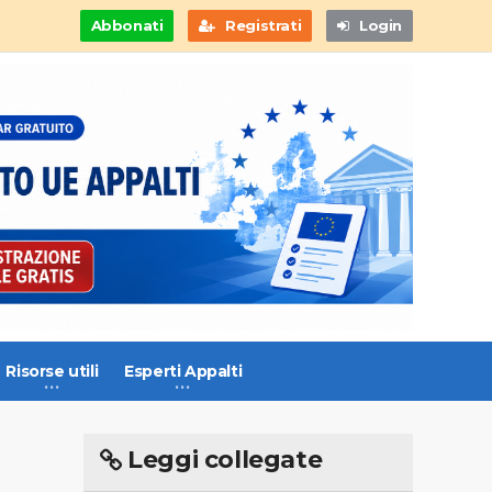
Abbonati
Registrati
Login
Risorse utili
Esperti Appalti
Leggi collegate