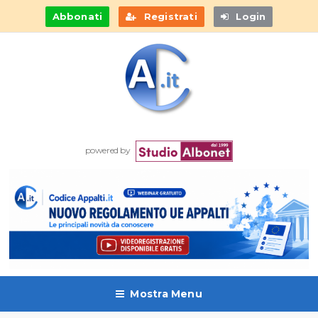
Abbonati
Registrati
Login
powered by
Mostra Menu