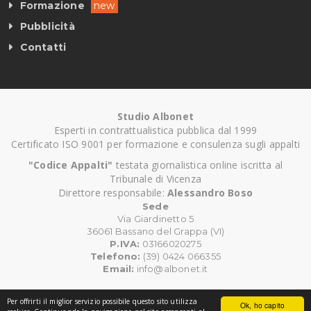
Formazione
new
Pubblicità
Contatti
Studio Albonet
Esperti in contrattualistica pubblica dal 1999
Certificato ISO 9001 per formazione e consulenza sugli appalti
"Codice Appalti"
testata giornalistica online iscritta al
Tribunale di Vicenza
Direttore responsabile:
Alessandro Boso
Sede
Via Giardinetto 5
36061 Bassano del Grappa (VI)
P.IVA:
03166020275
Telefono:
(39) 0424 066355
Email:
info@albonet.it
Per offrirti il miglior servizio possibile questo sito utilizza
Ok, ho capito
©
Copyright CodiceAppalti.it. Tutti i diritti riservati.