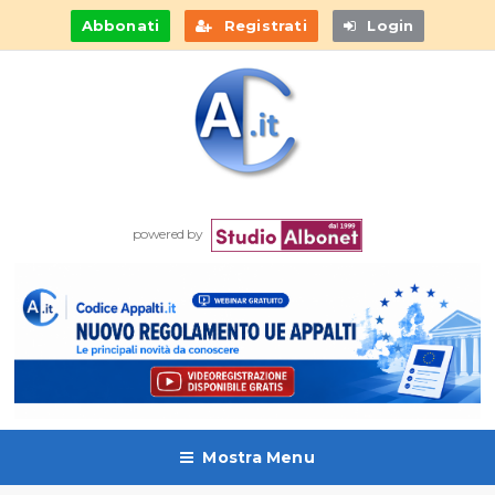
Abbonati
Registrati
Login
powered by
Mostra Menu