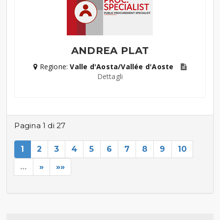
ANDREA PLAT
Regione:
Valle d'Aosta/Vallée d'Aoste
Dettagli
Pagina 1 di 27
1
2
3
4
5
6
7
8
9
10
…
»
»»