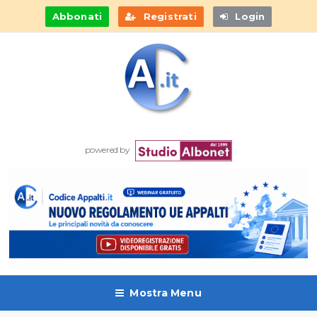
Abbonati
Registrati
Login
powered by
Mostra Menu