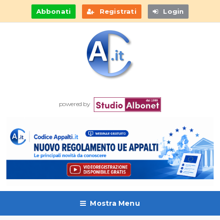
Abbonati
Registrati
Login
powered by
Mostra Menu