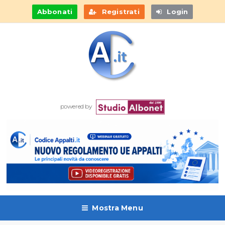
Abbonati
Registrati
Login
powered by
Mostra Menu