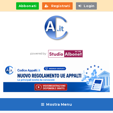
Abbonati
Registrati
Login
powered by
Mostra Menu