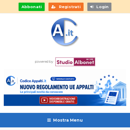
Abbonati
Registrati
Login
powered by
Mostra Menu