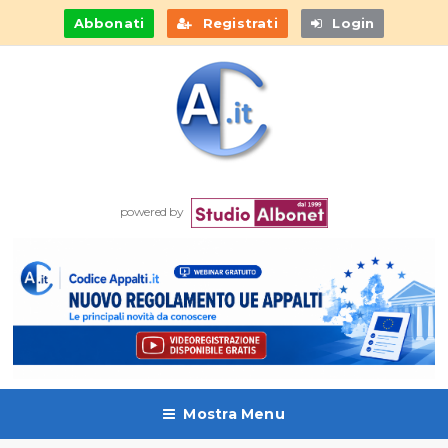
Abbonati
Registrati
Login
powered by
Mostra Menu