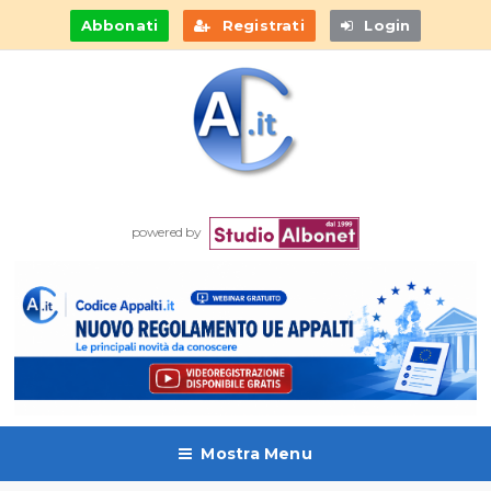
Abbonati
Registrati
Login
powered by
Mostra Menu