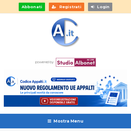
Abbonati
Registrati
Login
powered by
Mostra Menu