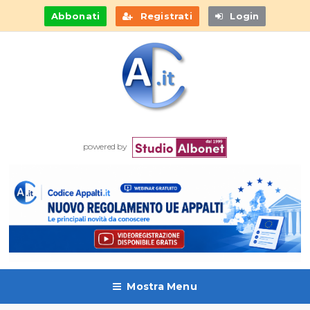
Abbonati
Registrati
Login
powered by
Mostra Menu