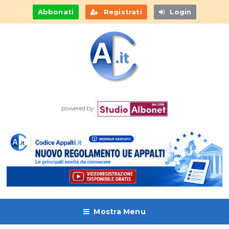
Abbonati
Registrati
Login
powered by
Mostra Menu