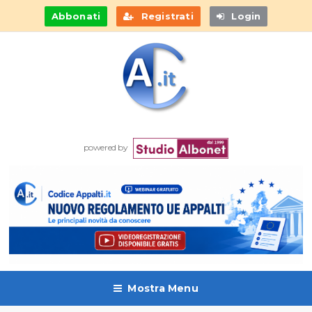
Abbonati
Registrati
Login
powered by
Mostra Menu