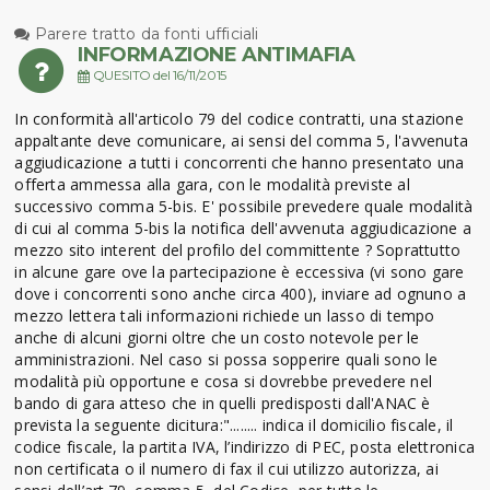
Parere tratto da fonti ufficiali
INFORMAZIONE ANTIMAFIA
QUESITO del 16/11/2015
In conformità all'articolo 79 del codice contratti, una stazione
appaltante deve comunicare, ai sensi del comma 5, l'avvenuta
aggiudicazione a tutti i concorrenti che hanno presentato una
offerta ammessa alla gara, con le modalità previste al
successivo comma 5-bis. E' possibile prevedere quale modalità
di cui al comma 5-bis la notifica dell'avvenuta aggiudicazione a
mezzo sito interent del profilo del committente ? Soprattutto
in alcune gare ove la partecipazione è eccessiva (vi sono gare
dove i concorrenti sono anche circa 400), inviare ad ognuno a
mezzo lettera tali informazioni richiede un lasso di tempo
anche di alcuni giorni oltre che un costo notevole per le
amministrazioni. Nel caso si possa sopperire quali sono le
modalità più opportune e cosa si dovrebbe prevedere nel
bando di gara atteso che in quelli predisposti dall'ANAC è
prevista la seguente dicitura:"........ indica il domicilio fiscale, il
codice fiscale, la partita IVA, l’indirizzo di PEC, posta elettronica
non certificata o il numero di fax il cui utilizzo autorizza, ai