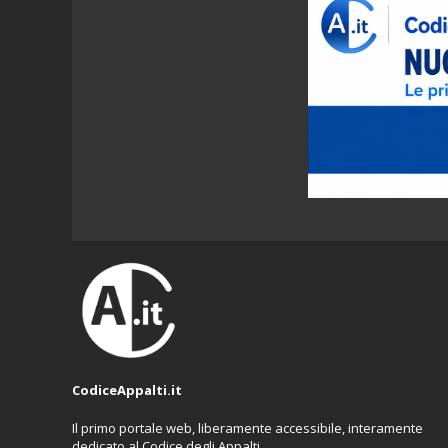
CodiceAppalti.it
Il primo portale web, liberamente accessibile, interamente
dedicato al Codice degli Appalti