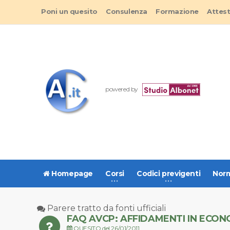
Poni un quesito
Consulenza
Formazione
Attes
powered by
Homepage
Corsi
Codici previgenti
Norm
Parere tratto da fonti ufficiali
FAQ AVCP: AFFIDAMENTI IN ECON
QUESITO del 26/01/2011