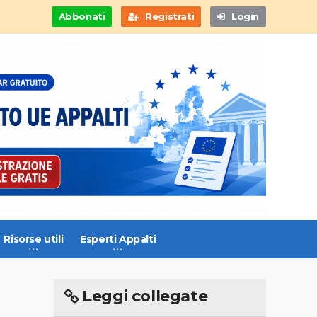
Abbonati
Registrati
Login
Risorse utili
Esperti Appalti
Leggi collegate