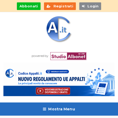
Abbonati
Registrati
Login
powered by
Mostra Menu