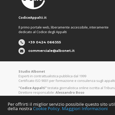
CodiceAppalti.it
Il primo portale web, liberamente accessibile, interamente
dedicato al Codice degli Appalti
+39 0424 066355
commerciale@albonet.it
Studio Albonet
Esperti in contrattualistica pubblica dal 1999
Certificato ISO 9001 per formazione e consulenza sugli appalti
"Codice Appalti"
testata giornalistica online iscritta al Tribu
Direttore responsabile:
Alessandro Boso
Per offrirti il miglior servizio possibile questo sito 
©
Copyright CodiceAppalti.it. Tutti i diritti riservati.
della nostra
Cookie Policy.
Maggiori Informazioni