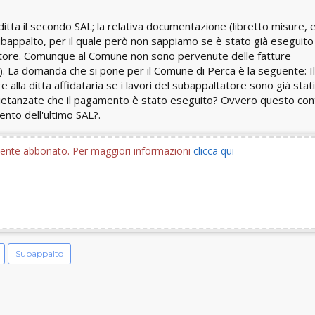
itta il secondo SAL; la relativa documentazione (libretto misure, e
appalto, per il quale però non sappiamo se è stato già eseguito
altatore. Comunque al Comune non sono pervenute delle fatture
). La domanda che si pone per il Comune di Perca è la seguente: Il
lla ditta affidataria se i lavori del subappaltatore sono già stati
 quietanzate che il pagamento è stato eseguito? Ovvero questo con
nto dell'ultimo SAL?.
utente abbonato. Per maggiori informazioni
clicca qui
Subappalto