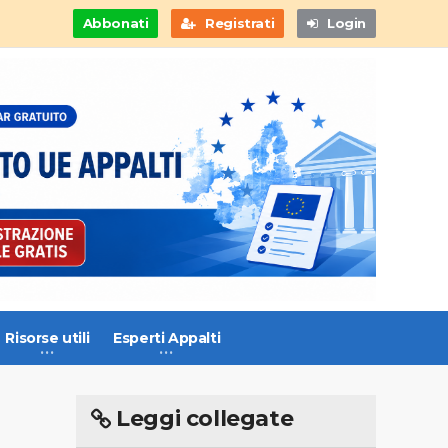
Abbonati
Registrati
Login
Risorse utili
Esperti Appalti
Leggi collegate