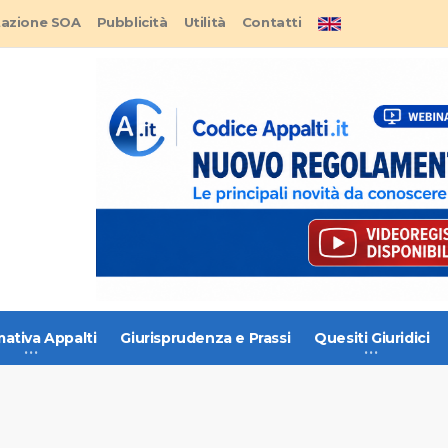
tazione SOA
Pubblicità
Utilità
Contatti
ativa Appalti
Giurisprudenza e Prassi
Quesiti Giuridici