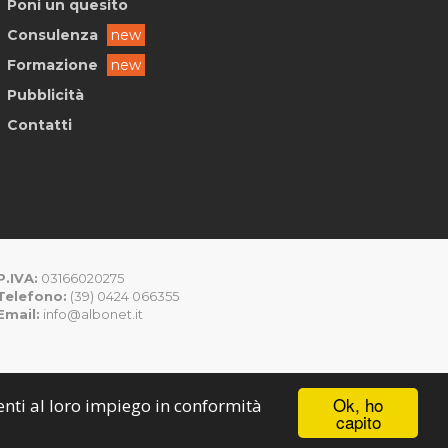
Poni un quesito
Consulenza
new
Formazione
new
Pubblicità
Contatti
P.IVA:
03166020275
Telefono:
(39) 0424 066355
Email:
info@albonet.it
Ok, ho
senti al loro impiego in conformità
capito