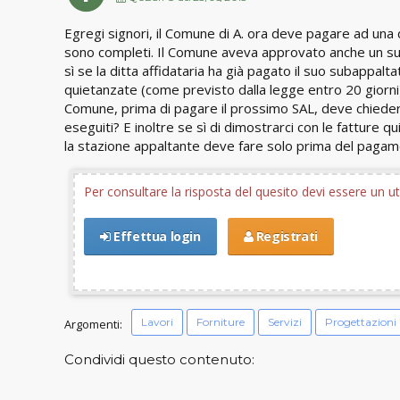
Egregi signori, il Comune di A. ora deve pagare ad una d
sono completi. Il Comune aveva approvato anche un sub
sì se la ditta affidataria ha già pagato il suo subapp
quietanzate (come previsto dalla legge entro 20 giorni
Comune, prima di pagare il prossimo SAL, deve chiedere a
eseguiti? E inoltre se sì di dimostrarci con le fatture
la stazione appaltante deve fare solo prima del pagame
Per consultare la risposta del quesito devi essere un 
Effettua login
Registrati
Lavori
Forniture
Servizi
Progettazioni
Argomenti:
Condividi questo contenuto: