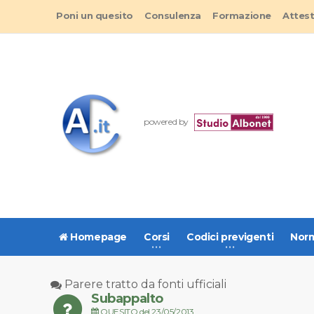
Poni un quesito
Consulenza
Formazione
Attes
powered by
Homepage
Corsi
Codici previgenti
Norm
Parere tratto da fonti ufficiali
Subappalto
QUESITO del 23/05/2013