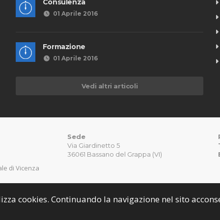
Consulenza
01 Aprile 2016
Formazione
01 Aprile 2016
Vedi altri articoli
Sede
Via Giardinetto 5
36061 Bassano del Grappa (VI)
nale di Vicenza
utilizza cookies. Continuando la navigazione nel sito accon