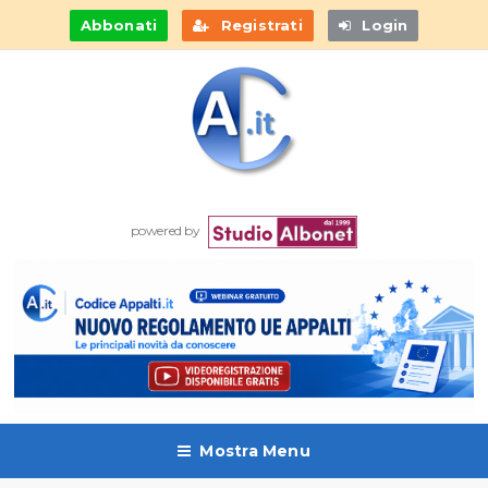
Abbonati
Registrati
Login
powered by
Mostra Menu