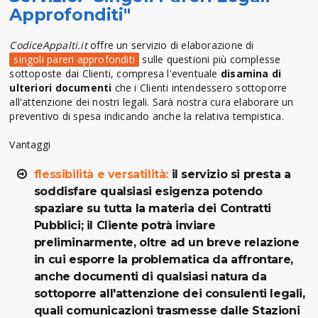
Approfonditi"
CodiceAppalti.it
offre un servizio di elaborazione di
singoli pareri approfonditi
sulle questioni più complesse
sottoposte dai Clienti, compresa l'eventuale
disamina di
ulteriori documenti
che i Clienti intendessero sottoporre
all'attenzione dei nostri legali. Sarà nostra cura elaborare un
preventivo di spesa indicando anche la relativa tempistica.
Vantaggi
flessibilità e versatilità:
il servizio si presta a
soddisfare qualsiasi esigenza potendo
spaziare su tutta la materia dei Contratti
Pubblici; il Cliente potrà inviare
preliminarmente, oltre ad un breve relazione
in cui esporre la problematica da affrontare,
anche documenti di qualsiasi natura da
sottoporre all'attenzione dei consulenti legali,
quali comunicazioni trasmesse dalle Stazioni