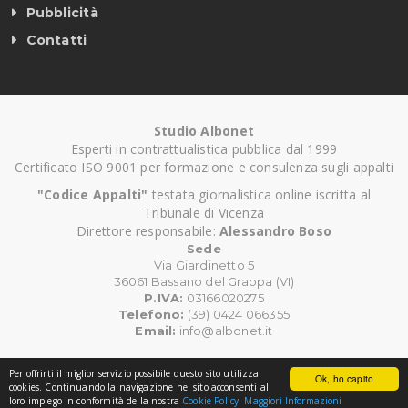
Pubblicità
Contatti
Studio Albonet
Esperti in contrattualistica pubblica dal 1999
Certificato ISO 9001 per formazione e consulenza sugli appalti
"Codice Appalti"
testata giornalistica online iscritta al
Tribunale di Vicenza
Direttore responsabile:
Alessandro Boso
Sede
Via Giardinetto 5
36061 Bassano del Grappa (VI)
P.IVA:
03166020275
Telefono:
(39) 0424 066355
Email:
info@albonet.it
Per offrirti il miglior servizio possibile questo sito utilizza
Ok, ho capito
©
Copyright CodiceAppalti.it. Tutti i diritti riservati.
cookies. Continuando la navigazione nel sito acconsenti al
loro impiego in conformità della nostra
Cookie Policy.
Maggiori Informazioni