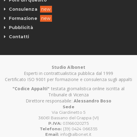
Poni un quesito
Consulenza
new
Formazione
new
Pubblicità
Contatti
Studio Albonet
Esperti in contrattualistica pubblica dal 1999
Certificato ISO 9001 per formazione e consulenza sugli appalti
"Codice Appalti"
testata giornalistica online iscritta al
Tribunale di Vicenza
Direttore responsabile:
Alessandro Boso
Sede
Via Giardinetto 5
36061 Bassano del Grappa (VI)
P.IVA:
03166020275
Telefono:
(39) 0424 066355
Email:
info@albonet.it