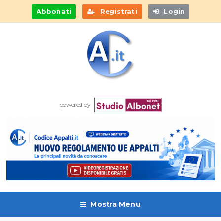
Abbonati
Registrati
Login
powered by
Mostra Menu