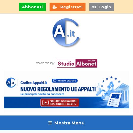
Abbonati
Registrati
Login
powered by
Mostra Menu