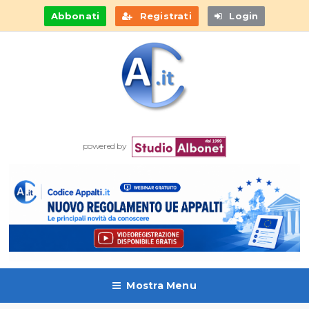
Abbonati
Registrati
Login
powered by
Mostra Menu