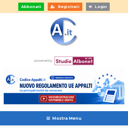
Abbonati
Registrati
Login
powered by
Mostra Menu