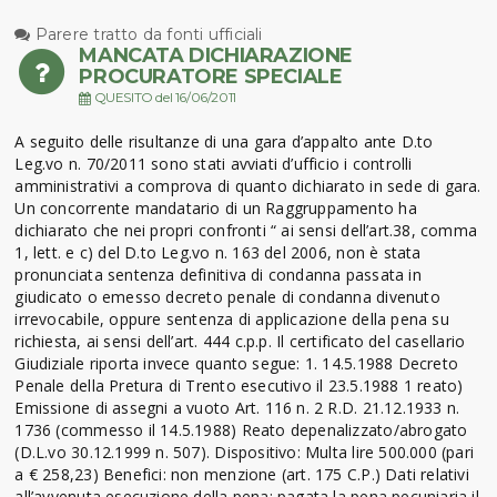
Parere tratto da fonti ufficiali
MANCATA DICHIARAZIONE
PROCURATORE SPECIALE
QUESITO del 16/06/2011
A seguito delle risultanze di una gara d’appalto ante D.to
Leg.vo n. 70/2011 sono stati avviati d’ufficio i controlli
amministrativi a comprova di quanto dichiarato in sede di gara.
Un concorrente mandatario di un Raggruppamento ha
dichiarato che nei propri confronti “ ai sensi dell’art.38, comma
1, lett. e c) del D.to Leg.vo n. 163 del 2006, non è stata
pronunciata sentenza definitiva di condanna passata in
giudicato o emesso decreto penale di condanna divenuto
irrevocabile, oppure sentenza di applicazione della pena su
richiesta, ai sensi dell’art. 444 c.p.p. Il certificato del casellario
Giudiziale riporta invece quanto segue: 1. 14.5.1988 Decreto
Penale della Pretura di Trento esecutivo il 23.5.1988 1 reato)
Emissione di assegni a vuoto Art. 116 n. 2 R.D. 21.12.1933 n.
1736 (commesso il 14.5.1988) Reato depenalizzato/abrogato
(D.L.vo 30.12.1999 n. 507). Dispositivo: Multa lire 500.000 (pari
a € 258,23) Benefici: non menzione (art. 175 C.P.) Dati relativi
all’avvenuta esecuzione della pena: pagata la pena pecuniaria il