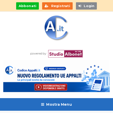
Abbonati
Registrati
Login
powered by
Mostra Menu