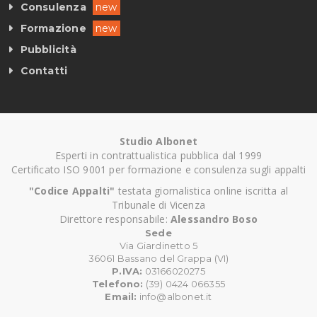
Consulenza
new
Formazione
new
Pubblicità
Contatti
Studio Albonet
Esperti in contrattualistica pubblica dal 1999
Certificato ISO 9001 per formazione e consulenza sugli appalti
"Codice Appalti"
testata giornalistica online iscritta al
Tribunale di Vicenza
Direttore responsabile:
Alessandro Boso
Sede
Via Giardinetto 5
36061 Bassano del Grappa (VI)
P.IVA:
03166020275
Telefono:
(39) 0424 066355
Email:
info@albonet.it