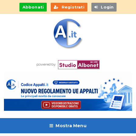
Abbonati
Registrati
Login
powered by
Mostra Menu