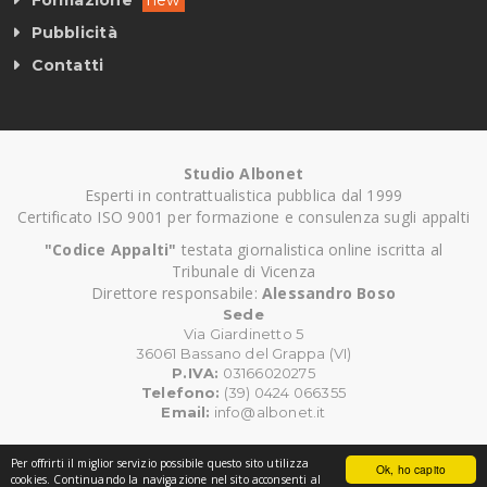
Formazione
new
Pubblicità
Contatti
Studio Albonet
Esperti in contrattualistica pubblica dal 1999
Certificato ISO 9001 per formazione e consulenza sugli appalti
"Codice Appalti"
testata giornalistica online iscritta al
Tribunale di Vicenza
Direttore responsabile:
Alessandro Boso
Sede
Via Giardinetto 5
36061 Bassano del Grappa (VI)
P.IVA:
03166020275
Telefono:
(39) 0424 066355
Email:
info@albonet.it
Per offrirti il miglior servizio possibile questo sito utilizza
Ok, ho capito
©
Copyright CodiceAppalti.it. Tutti i diritti riservati.
cookies. Continuando la navigazione nel sito acconsenti al