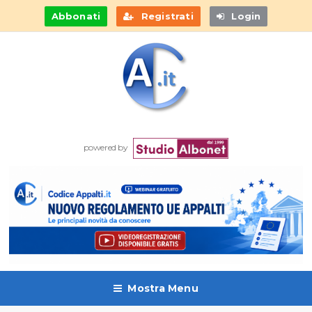
Abbonati
Registrati
Login
powered by
Mostra Menu