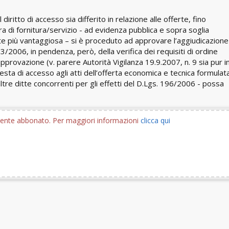
 diritto di accesso sia differito in relazione alle offerte, fino
ra di fornitura/servizio - ad evidenza pubblica e sopra soglia
te più vantaggiosa – si è proceduto ad approvare l’aggiudicazion
. 163/2006, in pendenza, però, della verifica dei requisiti di ordine
 approvazione (v. parere Autorità Vigilanza 19.9.2007, n. 9 sia pur i
hiesta di accesso agli atti dell’offerta economica e tecnica formulat
ltre ditte concorrenti per gli effetti del D.Lgs. 196/2006 - possa
utente abbonato. Per maggiori informazioni
clicca qui