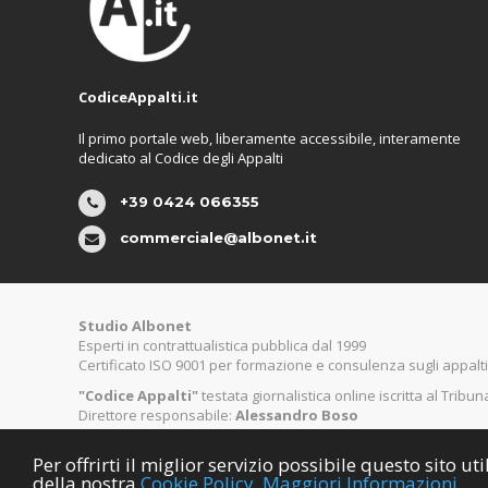
CodiceAppalti.it
Il primo portale web, liberamente accessibile, interamente
dedicato al Codice degli Appalti
+39 0424 066355
commerciale@albonet.it
Studio Albonet
Esperti in contrattualistica pubblica dal 1999
Certificato ISO 9001 per formazione e consulenza sugli appalti
"Codice Appalti"
testata giornalistica online iscritta al Tribu
Direttore responsabile:
Alessandro Boso
Per offrirti il miglior servizio possibile questo sito 
©
Copyright CodiceAppalti.it. Tutti i diritti riservati.
della nostra
Cookie Policy.
Maggiori Informazioni