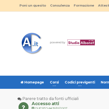
Poni un quesito
Consulenza
Formazione
Attes
powered by
Homepage
Corsi
Codici previgenti
Norm
Parere tratto da fonti ufficiali
Accesso atti
QUESITO del 19/10/2007