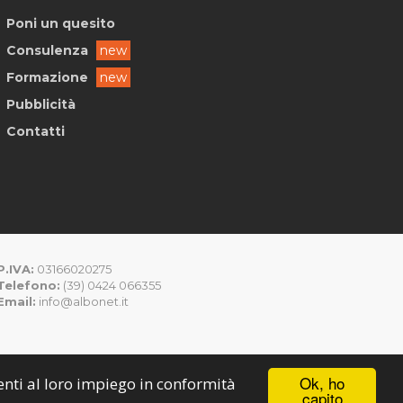
Poni un quesito
Consulenza
new
Formazione
new
Pubblicità
Contatti
P.IVA:
03166020275
Telefono:
(39) 0424 066355
Email:
info@albonet.it
Ok, ho
senti al loro impiego in conformità
capito