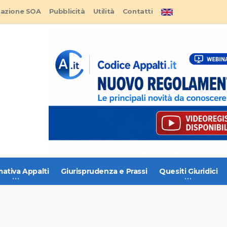
tazione SOA
Pubblicità
Utilità
Contatti
ativa Appalti
Giurisprudenza e Prassi
Quesiti Giuridici