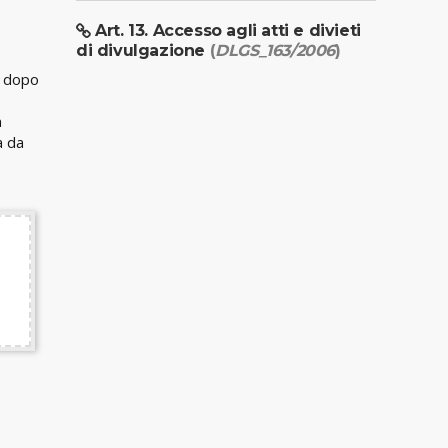
Art. 13. Accesso agli atti e divieti
di divulgazione
(
DLGS_163/2006
)
e dopo
n
a da