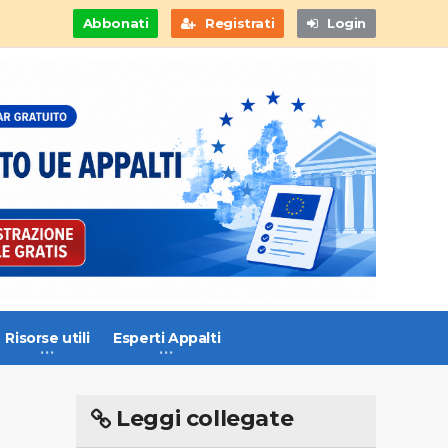
Abbonati
Registrati
Login
Risorse utili
Esperti Appalti
Leggi collegate