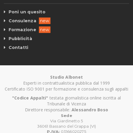
Poni un quesito
Consulenza
new
Formazione
new
Pubblicità
Contatti
Studio Albonet
Esperti in contrattualistica pubblica dal 1999
Certificato ISO 9001 per formazione e consulenza sugli appalti
"Codice Appalti"
testata giornalistica online iscritta al
Tribunale di Vicenza
Direttore responsabile:
Alessandro Boso
Sede
Via Giardinetto 5
36061 Bassano del Grappa (VI)
P.IVA:
03166020275