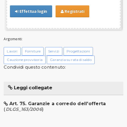
Effettua login
Registrati
Argomenti:
Lavori
Forniture
Servizi
Progettazioni
Cauzione provvisoria
Garanzia su rata di saldo
Condividi questo contenuto:
Leggi collegate
Art. 75. Garanzie a corredo dell'offerta
(
DLGS_163/2006
)