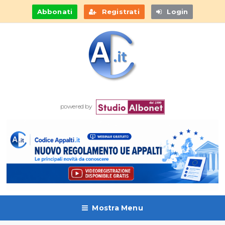
Abbonati
Registrati
Login
powered by
Mostra Menu