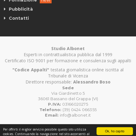
Formazione
new
Pubblicità
Contatti
Studio Albonet
Esperti in contrattualistica pubblica dal 1999
Certificato ISO 9001 per formazione e consulenza sugli appalti
"Codice Appalti"
testata giornalistica online iscritta al
Tribunale di Vicenza
Direttore responsabile:
Alessandro Boso
Sede
Via Giardinetto 5
36061 Bassano del Grappa (VI)
P.IVA:
03166020275
Telefono:
(39) 0424 066355
Email:
info@albonet.it
Per offrirti il miglior servizio possibile questo sito utilizza
Ok, ho capito
©
Copyright CodiceAppalti.it. Tutti i diritti riservati.
cookies. Continuando la navigazione nel sito acconsenti al