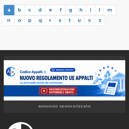
a
b
c
d
e
f
g
h
i
l
m
n
o
p
q
r
s
t
u
v
z
annuncio sponsorizzato