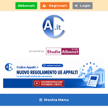
Abbonati
Registrati
Login
powered by
Mostra Menu