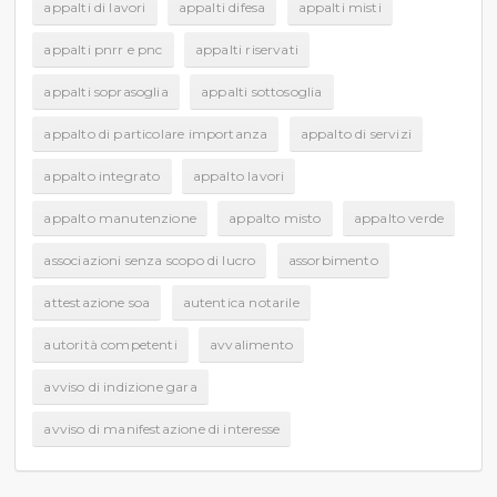
appalti di lavori
appalti difesa
appalti misti
appalti pnrr e pnc
appalti riservati
appalti soprasoglia
appalti sottosoglia
appalto di particolare importanza
appalto di servizi
appalto integrato
appalto lavori
appalto manutenzione
appalto misto
appalto verde
associazioni senza scopo di lucro
assorbimento
attestazione soa
autentica notarile
autorità competenti
avvalimento
avviso di indizione gara
avviso di manifestazione di interesse