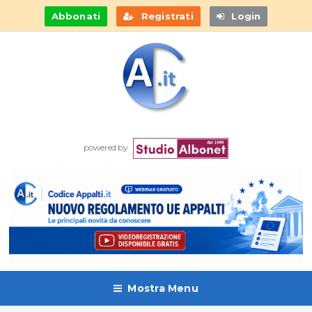
Abbonati
Registrati
Login
powered by
Mostra Menu