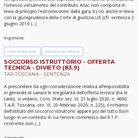
l’omesso versamento del contributo Anac non comporta in
linea di principio l’estromissione dalla gara; b) ciò anche in linea
con la giurisprudenza della Corte di giustizia UE (cfr. sentenza 2
giugno 2016 (...)
Argomenti:
contributo anac
soccorso istruttorio
SOCCORSO ISTRUTTORIO - OFFERTA
TECNICA - DIVIETO (83.9)
TAR TOSCANA - SENTENZA
A prescindere da ogni considerazione relativa all’impossibilità
in generale di sanare le irregolarità dell’offerta tecnica (tra le
tante, si vedano, Cons. Stato sez. VI, 21 luglio 2020, n. 4660;
T.A.R. Toscana, sez. III, 20 febbraio 2020, n. 225), il richiamo
dell’istituto del soccorso istruttorio appare poi del tutto fuori
luogo in un contesto in cui l’errore commesso dal R.T.P.
ricorrente non (...)
Argomenti: