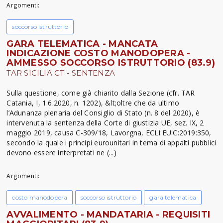
Argomenti:
soccorso istruttorio
GARA TELEMATICA - MANCATA
INDICAZIONE COSTO MANODOPERA -
AMMESSO SOCCORSO ISTRUTTORIO (83.9)
TAR SICILIA CT - SENTENZA
Sulla questione, come già chiarito dalla Sezione (cfr. TAR
Catania, I, 1.6.2020, n. 1202), &lt;oltre che da ultimo
l’Adunanza plenaria del Consiglio di Stato (n. 8 del 2020), è
intervenuta la sentenza della Corte di giustizia UE, sez. IX, 2
maggio 2019, causa C-309/18, Lavorgna, ECLI:EU:C:2019:350,
secondo la quale i principi eurounitari in tema di appalti pubblici
devono essere interpretati ne (...)
Argomenti:
costo manodopera
soccorso istruttorio
gara telematica
AVVALIMENTO - MANDATARIA - REQUISITI