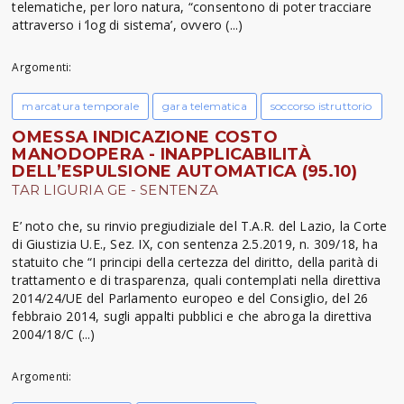
telematiche, per loro natura, “consentono di poter tracciare
attraverso i ‘log di sistema’, ovvero (...)
Argomenti:
marcatura temporale
gara telematica
soccorso istruttorio
OMESSA INDICAZIONE COSTO
MANODOPERA - INAPPLICABILITÀ
DELL’ESPULSIONE AUTOMATICA (95.10)
TAR LIGURIA GE - SENTENZA
E’ noto che, su rinvio pregiudiziale del T.A.R. del Lazio, la Corte
di Giustizia U.E., Sez. IX, con sentenza 2.5.2019, n. 309/18, ha
statuito che “I principi della certezza del diritto, della parità di
trattamento e di trasparenza, quali contemplati nella direttiva
2014/24/UE del Parlamento europeo e del Consiglio, del 26
febbraio 2014, sugli appalti pubblici e che abroga la direttiva
2004/18/C (...)
Argomenti: