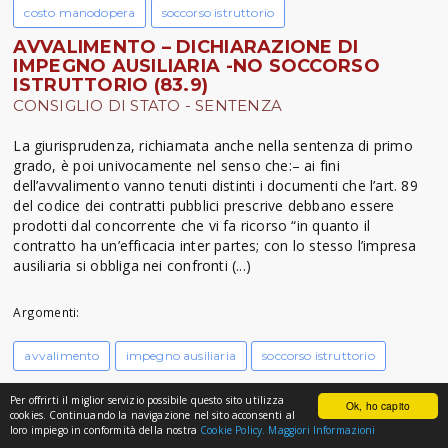
costo manodopera
soccorso istruttorio
AVVALIMENTO – DICHIARAZIONE DI
IMPEGNO AUSILIARIA -NO SOCCORSO
ISTRUTTORIO (83.9)
CONSIGLIO DI STATO - SENTENZA
La giurisprudenza, richiamata anche nella sentenza di primo
grado, è poi univocamente nel senso che:– ai fini
dell’avvalimento vanno tenuti distinti i documenti che l’art. 89
del codice dei contratti pubblici prescrive debbano essere
prodotti dal concorrente che vi fa ricorso “in quanto il
contratto ha un’efficacia inter partes; con lo stesso l’impresa
ausiliaria si obbliga nei confronti (...)
Argomenti:
avvalimento
impegno ausiliaria
soccorso istruttorio
AVVALIMENTO STIPULATO IN FORMA
Per offrirti il miglior servizio possibile questo sito utilizza
DIGITALE - SOCCORSO ISTRUTTORIO -
Ok, ho capito
cookies. Continuando la navigazione nel sito acconsenti al
AMMESSO (83.9)
loro impiego in conformità della nostra
Cookie Policy.
Maggiori Informazioni