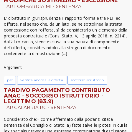
MODIFICHE SOSTANZIALI - ESCLUSIONE
TAR LOMBARDIA MI - SENTENZA
E’ dibattuto in giurisprudenza il rapporto formale tra PEF ed
offerta, nel senso che, da un lato, se ne sottolinea la stretta
connessione con l’offerta, sì da considerarlo un elemento della
proposta contrattuale (Cons. Stato, V, 13 aprile 2018, n. 2214),
dall’altro canto, viene esclusa la sua natura di componente
dell’offerta, considerandolo alla stregua di documento
contenente la dimostrazione (...)
Argomenti:
pef
verifica anomalia offerta
soccorso istruttorio
TARDIVO PAGAMENTO CONTRIBUTO
ANAC - SOCCORSO ISTRUTTORIO -
LEGITTIMO (83.9)
TAR CALABRIA RC - SENTENZA
Considerato che:– come affermato dalla poc’anzi citata
sentenza del Consiglio di Stato: a) fatte salve le ipotesi in cui la
lex specialis preveda una espressa comminatoria di esclusione,