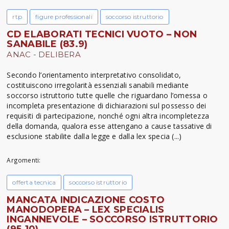
rtp
figure professionali
soccorso istruttorio
CD ELABORATI TECNICI VUOTO – NON
SANABILE (83.9)
ANAC - DELIBERA
Secondo l’orientamento interpretativo consolidato,
costituiscono irregolarità essenziali sanabili mediante
soccorso istruttorio tutte quelle che riguardano l’omessa o
incompleta presentazione di dichiarazioni sul possesso dei
requisiti di partecipazione, nonché ogni altra incompletezza
della domanda, qualora esse attengano a cause tassative di
esclusione stabilite dalla legge e dalla lex specia (...)
Argomenti:
offerta tecnica
soccorso istruttorio
MANCATA INDICAZIONE COSTO
MANODOPERA – LEX SPECIALIS
INGANNEVOLE – SOCCORSO ISTRUTTORIO
(95.10)