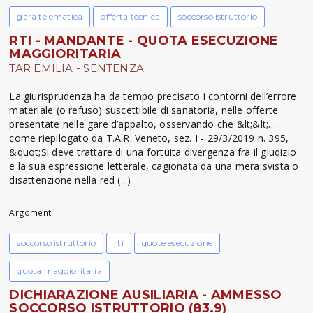
gara telematica
offerta tecnica
soccorso istruttorio
RTI - MANDANTE - QUOTA ESECUZIONE
MAGGIORITARIA
TAR EMILIA - SENTENZA
La giurisprudenza ha da tempo precisato i contorni dell’errore
materiale (o refuso) suscettibile di sanatoria, nelle offerte
presentate nelle gare d’appalto, osservando che &lt;&lt;…
come riepilogato da T.A.R. Veneto, sez. I - 29/3/2019 n. 395,
&quot;Si deve trattare di una fortuita divergenza fra il giudizio
e la sua espressione letterale, cagionata da una mera svista o
disattenzione nella red (...)
Argomenti:
soccorso istruttorio
rti
quote esecuzione
quota maggioritaria
DICHIARAZIONE AUSILIARIA - AMMESSO
SOCCORSO ISTRUTTORIO (83.9)