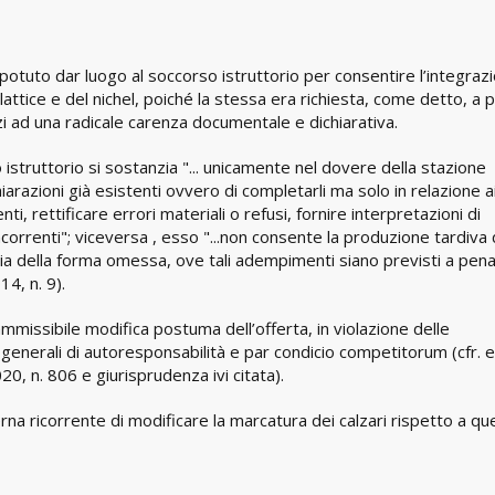
potuto dar luogo al soccorso istruttorio per consentire l’integraz
ttice e del nichel, poiché la stessa era richiesta, come detto, a 
i ad una radicale carenza documentale e dichiarativa.
 istruttorio si sostanzia "... unicamente nel dovere della stazione
iarazioni già esistenti ovvero di completarli ma solo in relazione a
ti, rettificare errori materiali o refusi, fornire interpretazioni di
correnti"; viceversa , esso "...non consente la produzione tardiva 
a della forma omessa, ove tali adempimenti siano previsti a pena
14, n. 9).
mmissibile modifica postuma dell’offerta, in violazione delle
i generali di autoresponsabilità e par condicio competitorum (cfr. 
20, n. 806 e giurisprudenza ivi citata).
a ricorrente di modificare la marcatura dei calzari rispetto a que