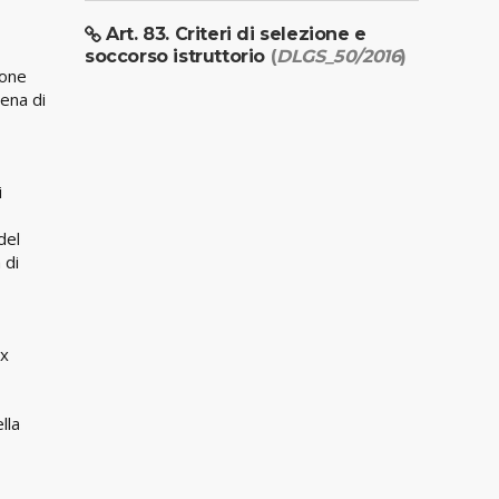
Art. 83. Criteri di selezione e
soccorso istruttorio
(
DLGS_50/2016
)
ione
pena di
i
del
 di
ex
lla