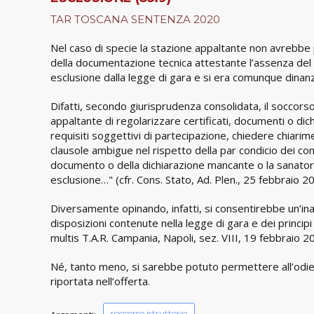
TAR TOSCANA SENTENZA 2020
Nel caso di specie la stazione appaltante non avrebbe 
della documentazione tecnica attestante l’assenza del la
esclusione dalla legge di gara e si era comunque dinanz
Difatti, secondo giurisprudenza consolidata, il soccorso
appaltante di regolarizzare certificati, documenti o dich
requisiti soggettivi di partecipazione, chiedere chiarimen
clausole ambigue nel rispetto della par condicio dei con
documento o della dichiarazione mancante o la sanatori
esclusione…" (cfr. Cons. Stato, Ad. Plen., 25 febbraio 20
Diversamente opinando, infatti, si consentirebbe un’ina
disposizioni contenute nella legge di gara e dei princip
multis T.A.R. Campania, Napoli, sez. VIII, 19 febbraio 20
Né, tanto meno, si sarebbe potuto permettere all’odiern
riportata nell’offerta.
soccorso istruttorio