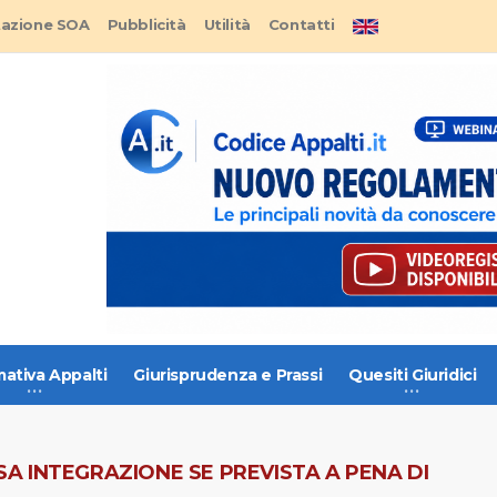
tazione SOA
Pubblicità
Utilità
Contatti
ativa Appalti
Giurisprudenza e Prassi
Quesiti Giuridici
 INTEGRAZIONE SE PREVISTA A PENA DI