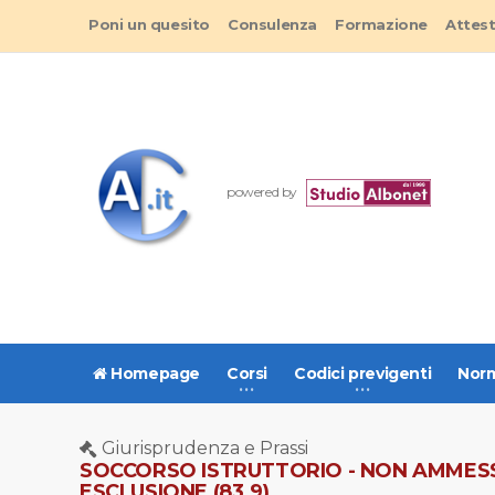
Poni un quesito
Consulenza
Formazione
Attes
powered by
Homepage
Corsi
Codici previgenti
Norm
Giurisprudenza e Prassi
SOCCORSO ISTRUTTORIO - NON AMMESSA
ESCLUSIONE (83.9)