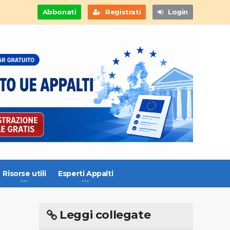
Abbonati
Registrati
Login
Risorse utili
Esperti Appalti
Leggi collegate