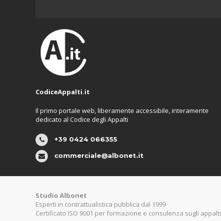
CodiceAppalti.it
Il primo portale web, liberamente accessibile, interamente
dedicato al Codice degli Appalti
+39 0424 066355
commerciale@albonet.it
Studio Albonet
Esperti in contrattualistica pubblica dal 1999
Certificato ISO 9001 per formazione e consulenza sugli appalti