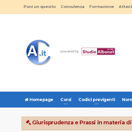
Poni un quesito
Consulenza
Formazione
Attes
powered by
Homepage
Corsi
Codici previgenti
Norm
Giurisprudenza e Prassi in materia di