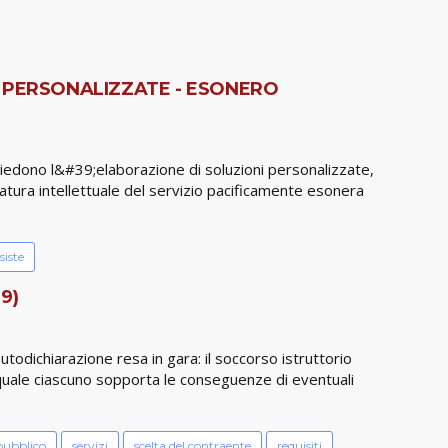
NI PERSONALIZZATE - ESONERO
chiedono l&#39;elaborazione di soluzioni personalizzate,
atura intellettuale del servizio pacificamente esonera
siste
9)
todichiarazione resa in gara: il soccorso istruttorio
el quale ciascuno sopporta le conseguenze di eventuali
pubblico
servizi
scelta del contraente
requisiti