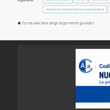
requisiti di capacità tecnico organizzativa
Torna alla lista degli argomenti giuridici