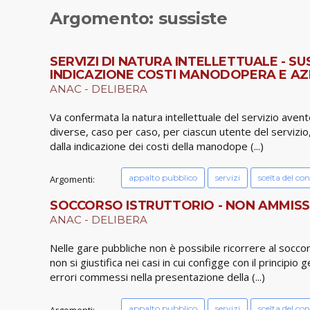
Argomento: sussiste
SERVIZI DI NATURA INTELLETTUALE - S
INDICAZIONE COSTI MANODOPERA E AZIE
ANAC - DELIBERA
Va confermata la natura intellettuale del servizio aven
diverse, caso per caso, per ciascun utente del servizio
dalla indicazione dei costi della manodope (...)
appalto pubblico
servizi
scelta del co
Argomenti:
SOCCORSO ISTRUTTORIO - NON AMMISSI
ANAC - DELIBERA
Nelle gare pubbliche non è possibile ricorrere al soccor
non si giustifica nei casi in cui configge con il princi
errori commessi nella presentazione della (...)
appalto pubblico
servizi
scelta del co
Argomenti: