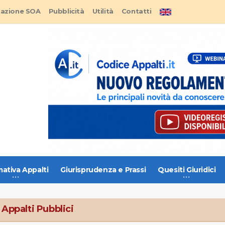
tazione SOA
Pubblicità
Utilità
Contatti
ativa Appalti
Giurisprudenza e Prassi
Quesiti Giuridici
 Appalti Pubblici