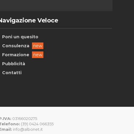
Navigazione Veloce
Poni un quesito
Consulenza
new
Formazione
new
Pubblicità
Contatti
P.IVA:
03166020275
Telefono:
(39) 0424 066355
Email:
info@albonet.it