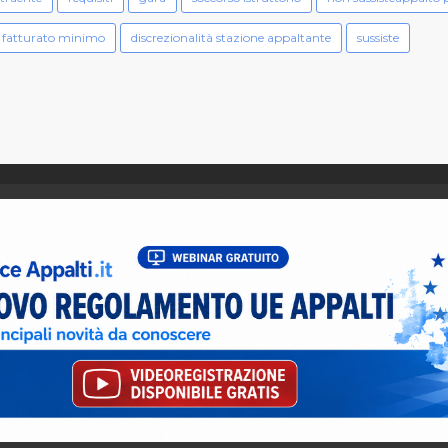
fatturato minimo
discrezionalità stazione appaltante
sussiste