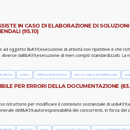
USSISTE IN CASO DI ELABORAZIONE DI SOLUZIO
NDALI (95.10)
te ad oggetto l&#39;esecuzione di attività non ripetitive e che ri
, diverse dall&#39;esecuzione di meri compiti standardizzati. La n
ntraente
criteri
offerta economica
servizi naturaintellettuale
sus
BILE PER ERRORI DELLA DOCUMENTAZIONE (83.
so istruttorio per modificare il contenuto sostanziale di un&#39;au
pio generale dell&#39;autoresponsabilità dei concorrenti, in forza d
ntraente
requisiti
gara
soccorso istruttorio
non sussisteappalto 