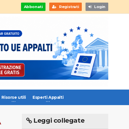
Abbonati
Registrati
Login
Risorse utili
Esperti Appalti
Leggi collegate
A