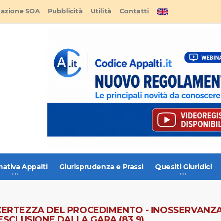
tazione SOA
Pubblicità
Utilità
Contatti
ativa Appalti
Giurisprudenza e Prassi
Quesiti Giuridici
 CERTEZZA DEL PROCEDIMENTO - INOSSERVANZ
SCLUSIONE DALLA GARA (83.9)