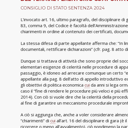
CONSIGLIO DI STATO SENTENZA 2024
L’invocato art. 16, ultimo paragrafo, del disciplinare di 
83, comma 9, del Codice è facoltà dell’Amministrazione a
chiarimenti in ordine al contenuto dei certificati, docume
La stessa difesa di parte appellante afferma che: “In li
documentali, rettificare dichiarazioni” (cfr. pag. 8 att
Dunque si trattava di attività che sono proprie del soc
elementari esigenze di celerità nelle procedure di app
passaggio, è idoneo ad arrecare comunque un certo “eff
appellante alla pag. 8 dell’atto di appello introduttivo
gli obiettivi di politica economica
cui
da anni si lega orma
caso il “fine di rendere le procedure più veloci e più e
2014). Con ciò si vuole dire che la celerità della proced
al fine di garantire un meccanismo procedurale impronta
A ciò si aggiunga che, anche a voler considerare almeno 
“chiarimenti” di
cui
all’art. 16 del disciplinare di gara (è
ricorrere o meno all’avvalimento), ciò nondimeno la pa