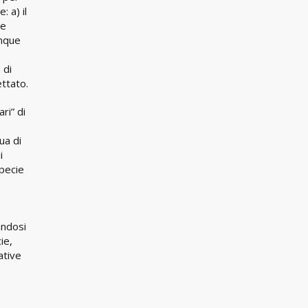
 a) il
le
unque
 di
ettato.
ri” di
ua di
i
specie
andosi
ie,
ative