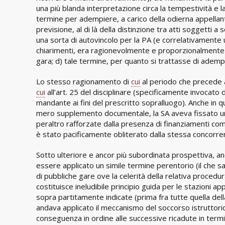
una più blanda interpretazione circa la tempestività e l
termine per adempiere, a carico della odierna appellant
previsione, al di là della distinzione tra atti soggetti 
una sorta di autovincolo per la PA (e correlativamente u
chiarimenti, era ragionevolmente e proporzionalmente s
gara; d) tale termine, per quanto si trattasse di ademp
Lo stesso ragionamento di
cui
al periodo che precede 
cui
all’art. 25 del disciplinare (specificamente invocato 
mandante ai fini del prescritto sopralluogo). Anche in q
mero supplemento documentale, la SA aveva fissato un
peraltro rafforzate dalla presenza di finanziamenti comu
è stato pacificamente obliterato dalla stessa concorr
Sotto ulteriore e ancor più subordinata prospettiva, an
essere applicato un simile termine perentorio (il che s
di pubbliche gare ove la celerità della relativa proced
costituisce ineludibile principio guida per le stazioni ap
sopra partitamente indicate (prima fra tutte quella della
andava applicato il meccanismo del soccorso istruttori
conseguenza in ordine alle successive ricadute in termini