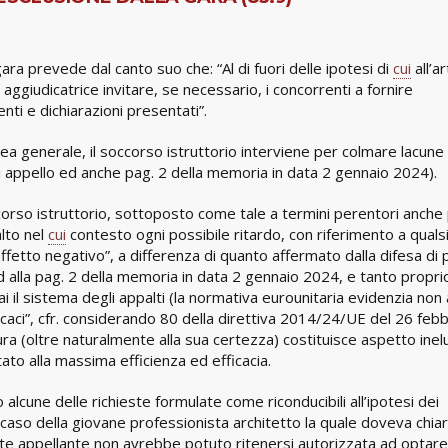
gara prevede dal canto suo che: “Al di fuori delle ipotesi di
cui
all’ar
ggiudicatrice invitare, se necessario, i concorrenti a fornire
nti e dichiarazioni presentati”.
nea generale, il soccorso istruttorio interviene per colmare lacune
o di appello ed anche pag. 2 della memoria in data 2 gennaio 2024).
corso istruttorio, sottoposto come tale a termini perentori anche
alto nel
cui
contesto ogni possibile ritardo, con riferimento a quals
etto negativo”, a differenza di quanto affermato dalla difesa di 
 ed alla pag. 2 della memoria in data 2 gennaio 2024, e tanto propri
i il sistema degli appalti (la normativa eurounitaria evidenzia non 
fficaci”, cfr. considerando 80 della direttiva 2014/24/UE del 26 feb
ura (oltre naturalmente alla sua certezza) costituisce aspetto inelu
to alla massima efficienza ed efficacia.
alcune delle richieste formulate come riconducibili all’ipotesi dei
 il caso della giovane professionista architetto la quale doveva chia
rte appellante non avrebbe potuto ritenersi autorizzata ad optar