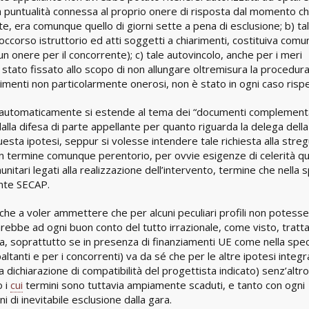
a puntualità connessa al proprio onere di risposta dal momento che:
e, era comunque quello di giorni sette a pena di esclusione; b) ta
a soccorso istruttorio ed atti soggetti a chiarimenti, costituiva com
n onere per il concorrente); c) tale autovincolo, anche per i meri
tato fissato allo scopo di non allungare oltremisura la procedura
imenti non particolarmente onerosi, non è stato in ogni caso risp
automaticamente si estende al tema dei “documenti complementa
dalla difesa di parte appellante per quanto riguarda la delega della
uesta ipotesi, seppur si volesse intendere tale richiesta alla streg
 termine comunque perentorio, per ovvie esigenze di celerità qu
nitari legati alla realizzazione dell’intervento, termine che nella 
ente SECAP.
che a voler ammettere che per alcuni peculiari profili non potesse
arebbe ad ogni buon conto del tutto irrazionale, come visto, tratt
ura, soprattutto se in presenza di finanziamenti UE come nella spec
paltanti e per i concorrenti) va da sé che per le altre ipotesi integr
 dichiarazione di compatibilità del progettista indicato) senz’altro
o i
cui
termini sono tuttavia ampiamente scaduti, e tanto con ogni
 di inevitabile esclusione dalla gara.