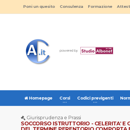
Poni un quesito
Consulenza
Formazione
Attes
powered by
Homepage
Corsi
Codici previgenti
Norm
Giurisprudenza e Prassi
SOCCORSO ISTRUTTORIO - CELERITA' E
DEL TERMINE PERENTORIO COMPORTA E