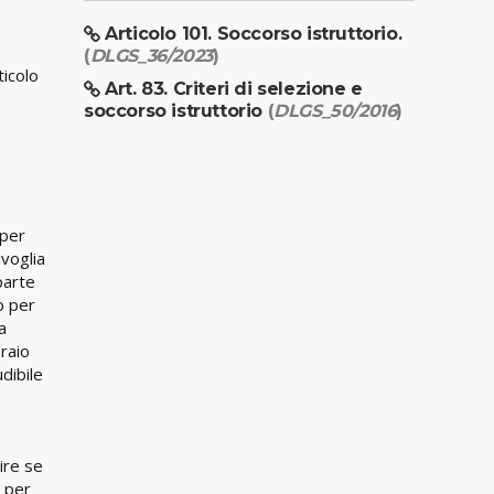
Articolo 101. Soccorso istruttorio.
(
DLGS_36/2023
)
ticolo
Art. 83. Criteri di selezione e
soccorso istruttorio
(
DLGS_50/2016
)
 per
ivoglia
parte
o per
a
braio
dibile
rire se
e per