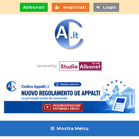
Abbonati
Registrati
Login
powered by
Mostra Menu