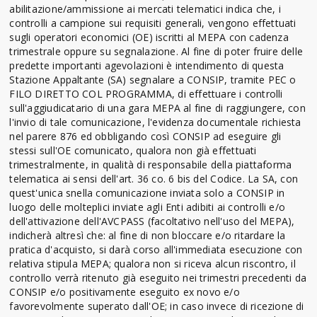
abilitazione/ammissione ai mercati telematici indica che, i
controlli a campione sui requisiti generali, vengono effettuati
sugli operatori economici (OE) iscritti al MEPA con cadenza
trimestrale oppure su segnalazione. Al fine di poter fruire delle
predette importanti agevolazioni è intendimento di questa
Stazione Appaltante (SA) segnalare a CONSIP, tramite PEC o
FILO DIRETTO COL PROGRAMMA, di effettuare i controlli
sull'aggiudicatario di una gara MEPA al fine di raggiungere, con
l'invio di tale comunicazione, l'evidenza documentale richiesta
nel parere 876 ed obbligando così CONSIP ad eseguire gli
stessi sull'OE comunicato, qualora non già effettuati
trimestralmente, in qualità di responsabile della piattaforma
telematica ai sensi dell'art. 36 co. 6 bis del Codice. La SA, con
quest'unica snella comunicazione inviata solo a CONSIP in
luogo delle molteplici inviate agli Enti adibiti ai controlli e/o
dell'attivazione dell'AVCPASS (facoltativo nell'uso del MEPA),
indicherà altresì che: al fine di non bloccare e/o ritardare la
pratica d'acquisto, si darà corso all'immediata esecuzione con
relativa stipula MEPA; qualora non si riceva alcun riscontro, il
controllo verrà ritenuto già eseguito nei trimestri precedenti da
CONSIP e/o positivamente eseguito ex novo e/o
favorevolmente superato dall'OE; in caso invece di ricezione di