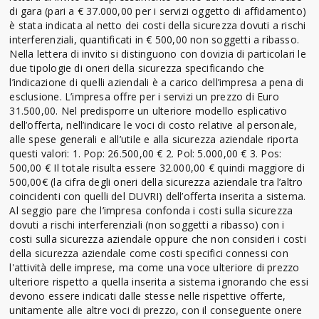
di gara (pari a € 37.000,00 per i servizi oggetto di affidamento)
è stata indicata al netto dei costi della sicurezza dovuti a rischi
interferenziali, quantificati in € 500,00 non soggetti a ribasso.
Nella lettera di invito si distinguono con dovizia di particolari le
due tipologie di oneri della sicurezza specificando che
l’indicazione di quelli aziendali è a carico dell’impresa a pena di
esclusione. L’impresa offre per i servizi un prezzo di Euro
31.500,00. Nel predisporre un ulteriore modello esplicativo
dell’offerta, nell’indicare le voci di costo relative al personale,
alle spese generali e all’utile e alla sicurezza aziendale riporta
questi valori: 1. Pop: 26.500,00 € 2. Pol: 5.000,00 € 3. Pos:
500,00 € Il totale risulta essere 32.000,00 € quindi maggiore di
500,00€ (la cifra degli oneri della sicurezza aziendale tra l’altro
coincidenti con quelli del DUVRI) dell’offerta inserita a sistema.
Al seggio pare che l’impresa confonda i costi sulla sicurezza
dovuti a rischi interferenziali (non soggetti a ribasso) con i
costi sulla sicurezza aziendale oppure che non consideri i costi
della sicurezza aziendale come costi specifici connessi con
l'attività delle imprese, ma come una voce ulteriore di prezzo
ulteriore rispetto a quella inserita a sistema ignorando che essi
devono essere indicati dalle stesse nelle rispettive offerte,
unitamente alle altre voci di prezzo, con il conseguente onere