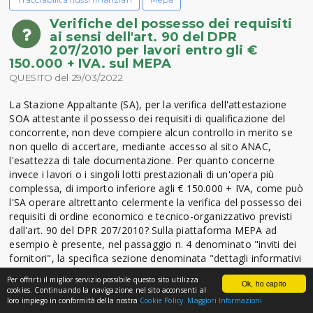
Verifiche del possesso dei requisiti
ai sensi dell'art. 90 del DPR
207/2010 per lavori entro gli €
150.000 + IVA. sul MEPA
QUESITO del 29/03/2022
La Stazione Appaltante (SA), per la verifica dell'attestazione
SOA attestante il possesso dei requisiti di qualificazione del
concorrente, non deve compiere alcun controllo in merito se
non quello di accertare, mediante accesso al sito ANAC,
l'esattezza di tale documentazione. Per quanto concerne
invece i lavori o i singoli lotti prestazionali di un'opera più
complessa, di importo inferiore agli € 150.000 + IVA, come può
l'SA operare altrettanto celermente la verifica del possesso dei
requisiti di ordine economico e tecnico-organizzativo previsti
dall'art. 90 del DPR 207/2010? Sulla piattaforma MEPA ad
esempio è presente, nel passaggio n. 4 denominato "inviti dei
fornitori", la specifica sezione denominata "dettagli informativi
relativi al fornitore" nella quale viene evidenziato che,
Per offrirti il miglior servizio possibile questo sito utilizza
Ok, ho capito
l'operatore economico, può partecipare agli appalti di lavori
cookies. Continuando la navigazione nel sito acconsenti al
pubblici per una determinata categoria, entro l'importo di €
loro impiego in conformità della nostra
Cookie Policy.
Maggiori Informazioni