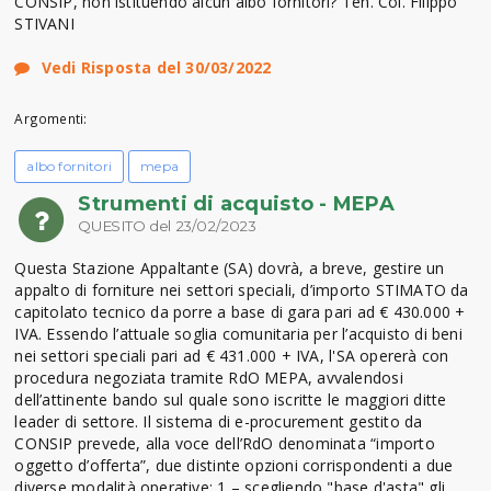
CONSIP, non istituendo alcun albo fornitori? Ten. Col. Filippo
STIVANI
Vedi Risposta del 30/03/2022
Argomenti:
albo fornitori
mepa
Strumenti di acquisto - MEPA
QUESITO del 23/02/2023
Questa Stazione Appaltante (SA) dovrà, a breve, gestire un
appalto di forniture nei settori speciali, d’importo STIMATO da
capitolato tecnico da porre a base di gara pari ad € 430.000 +
IVA. Essendo l’attuale soglia comunitaria per l’acquisto di beni
nei settori speciali pari ad € 431.000 + IVA, l'SA opererà con
procedura negoziata tramite RdO MEPA, avvalendosi
dell’attinente bando sul quale sono iscritte le maggiori ditte
leader di settore. Il sistema di e-procurement gestito da
CONSIP prevede, alla voce dell’RdO denominata “importo
oggetto d’offerta”, due distinte opzioni corrispondenti a due
diverse modalità operative: 1 – scegliendo "base d'asta" gli