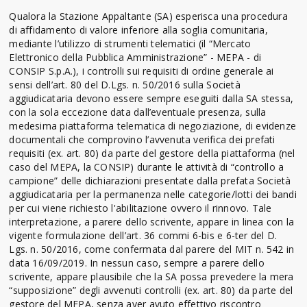
Qualora la Stazione Appaltante (SA) esperisca una procedura
di affidamento di valore inferiore alla soglia comunitaria,
mediante l’utilizzo di strumenti telematici (il “Mercato
Elettronico della Pubblica Amministrazione” - MEPA - di
CONSIP S.p.A.), i controlli sui requisiti di ordine generale ai
sensi dell’art. 80 del D.Lgs. n. 50/2016 sulla Società
aggiudicataria devono essere sempre eseguiti dalla SA stessa,
con la sola eccezione data dall’eventuale presenza, sulla
medesima piattaforma telematica di negoziazione, di evidenze
documentali che comprovino l’avvenuta verifica dei prefati
requisiti (ex. art. 80) da parte del gestore della piattaforma (nel
caso del MEPA, la CONSIP) durante le attività di “controllo a
campione” delle dichiarazioni presentate dalla prefata Società
aggiudicataria per la permanenza nelle categorie/lotti dei bandi
per cui viene richiesto l'abilitazione ovvero il rinnovo. Tale
interpretazione, a parere dello scrivente, appare in linea con la
vigente formulazione dell’art. 36 commi 6-bis e 6-ter del D.
Lgs. n. 50/2016, come confermata dal parere del MIT n. 542 in
data 16/09/2019. In nessun caso, sempre a parere dello
scrivente, appare plausibile che la SA possa prevedere la mera
“supposizione” degli avvenuti controlli (ex. art. 80) da parte del
gestore del MEPA, senza aver avuto effettivo riscontro