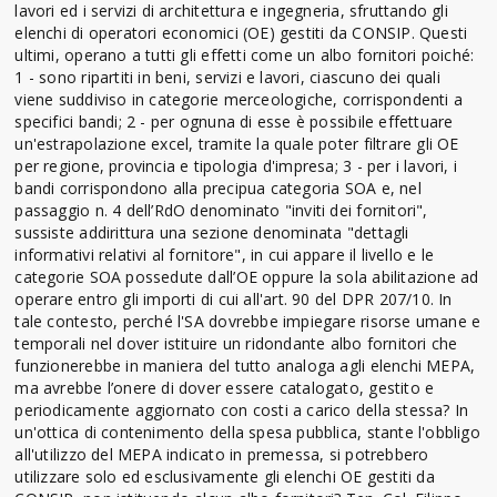
lavori ed i servizi di architettura e ingegneria, sfruttando gli
elenchi di operatori economici (OE) gestiti da CONSIP. Questi
ultimi, operano a tutti gli effetti come un albo fornitori poiché:
1 - sono ripartiti in beni, servizi e lavori, ciascuno dei quali
viene suddiviso in categorie merceologiche, corrispondenti a
specifici bandi; 2 - per ognuna di esse è possibile effettuare
un'estrapolazione excel, tramite la quale poter filtrare gli OE
per regione, provincia e tipologia d'impresa; 3 - per i lavori, i
bandi corrispondono alla precipua categoria SOA e, nel
passaggio n. 4 dell’RdO denominato "inviti dei fornitori",
sussiste addirittura una sezione denominata "dettagli
informativi relativi al fornitore", in cui appare il livello e le
categorie SOA possedute dall’OE oppure la sola abilitazione ad
operare entro gli importi di cui all'art. 90 del DPR 207/10. In
tale contesto, perché l'SA dovrebbe impiegare risorse umane e
temporali nel dover istituire un ridondante albo fornitori che
funzionerebbe in maniera del tutto analoga agli elenchi MEPA,
ma avrebbe l’onere di dover essere catalogato, gestito e
periodicamente aggiornato con costi a carico della stessa? In
un'ottica di contenimento della spesa pubblica, stante l'obbligo
all'utilizzo del MEPA indicato in premessa, si potrebbero
utilizzare solo ed esclusivamente gli elenchi OE gestiti da