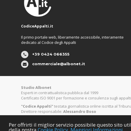
CodiceAppalti.it
Il primo portale web, liberamente accessibile, interamente
dedicato al Codice degli Appalti
+39 0424 066355
commerciale@albonet.it
Studio Albonet
Esperti in contrattualistica pubblica dal 1999
Certificato ISO 9001 per formazione e consulenza sugli appalti
"Codice Appalti"
testata giornalistica online iscritta al Tribu
Direttore responsabile:
Alessandro Boso
Per offrirti il miglior servizio possibile questo sito 
©
Copyright CodiceAppalti.it. Tutti i diritti riservati.
della nostra
Cookie Policy.
Maggiori Informazioni