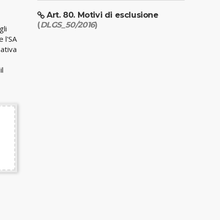
Art. 80. Motivi di esclusione
(
DLGS_50/2016
)
gli
e l'SA
mativa
il