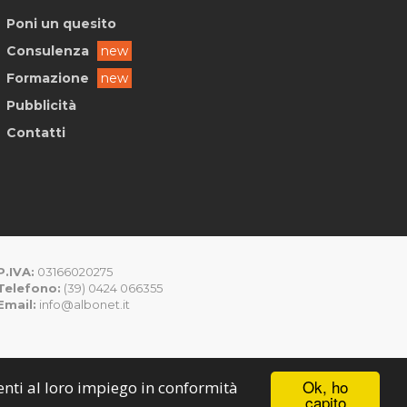
Poni un quesito
Consulenza
new
Formazione
new
Pubblicità
Contatti
P.IVA:
03166020275
Telefono:
(39) 0424 066355
Email:
info@albonet.it
Ok, ho
senti al loro impiego in conformità
capito