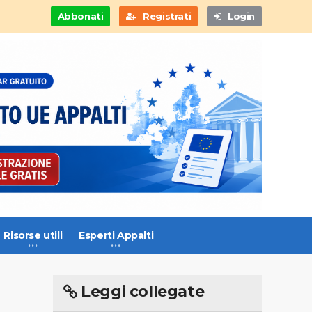
Abbonati
Registrati
Login
Risorse utili
Esperti Appalti
Leggi collegate