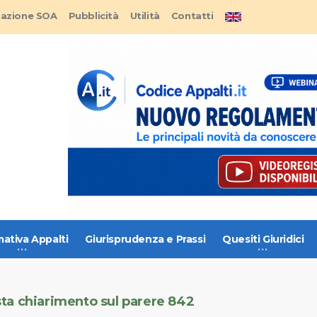
tazione SOA
Pubblicità
Utilità
Contatti
ativa Appalti
Giurisprudenza e Prassi
Quesiti Giuridici
iesta chiarimento sul parere 842