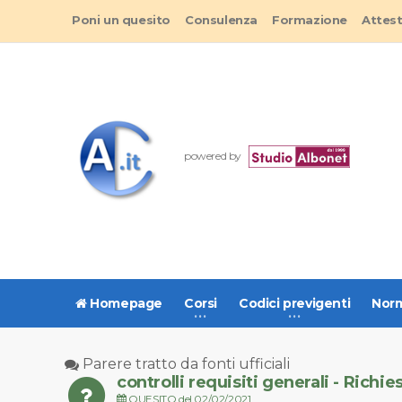
Poni un quesito
Consulenza
Formazione
Attes
powered by
Homepage
Corsi
Codici previgenti
Norm
Parere tratto da fonti ufficiali
controlli requisiti generali - Rich
QUESITO del 02/02/2021