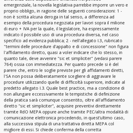
emergenziale, la novella legislativa parrebbe imporre un vero e
proprio obbligo, in ragione delle seguenti considerazioni: 1 -
non è scritta alcuna deroga in tal senso, a differenza ad
esempio della procedura negoziata per lavori sopra il milione
di euro + IVA per la quale, il legislatore, ha espressamente
indicato il possibile uso di una procedura diversa, nel caso
specifico ad evidenza pubblica; 2 - nell'allegato I.3, rubricato
"termini delle procedure d'appalto e di concessione" non figura
l'affidamento diretto, quasi a voler indicare che lo stesso, in
quanto tale, deve avvenire "sic et simpliciter" (vedasi parere
764) ossia con immediatezza. Per quanto precede si è del
parere che, entro le soglie previste per gli affidamenti diretti,
l'SA non possa deliberatamente scegliere di aggravare le
procedure utilizzando quelle di difficoltà superiore, indicate al
predetto allegato I.3. Quale best practice, ma a condizione di
non allungare eccessivamente le tempistiche di definizione
della pratica sarà comunque consentito, oltre all'affidamento
diretto "sic et simpliciter", acquisire preventivi direttamente
tramite RdO MEPA oppure anche tramite PEC/altra modalità di
comunicazione elettronica procedendo, in quest’ultimo caso,
alla successiva stipula di una trattativa diretta MEPA col
migliore di essi. Si chiede conferma della corretta