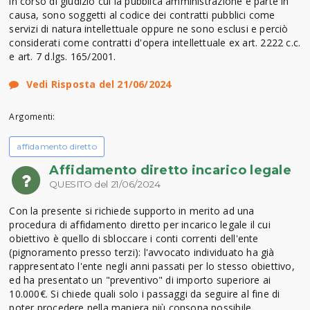
in corso di giudizio cui la pubblica amministrazione è parte in
causa, sono soggetti al codice dei contratti pubblici come
servizi di natura intellettuale oppure ne sono esclusi e perciò
considerati come contratti d'opera intellettuale ex art. 2222 c.c.
e art. 7 d.lgs. 165/2001.
Vedi Risposta del 21/06/2024
Argomenti:
affidamento diretto
Affidamento diretto incarico legale
QUESITO del 21/06/2024
Con la presente si richiede supporto in merito ad una
procedura di affidamento diretto per incarico legale il cui
obiettivo è quello di sbloccare i conti correnti dell'ente
(pignoramento presso terzi): l'avvocato individuato ha già
rappresentato l'ente negli anni passati per lo stesso obiettivo,
ed ha presentato un "preventivo" di importo superiore ai
10.000€. Si chiede quali solo i passaggi da seguire al fine di
poter procedere nella maniera più consona possibile.