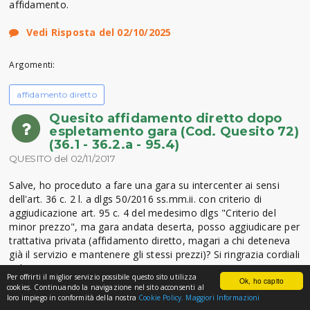
affidamento.
Vedi Risposta del 02/10/2025
Argomenti:
affidamento diretto
Quesito affidamento diretto dopo
espletamento gara (Cod. Quesito 72)
(36.1 - 36.2.a - 95.4)
QUESITO del 02/11/2017
Salve, ho proceduto a fare una gara su intercenter ai sensi
dell'art. 36 c. 2 l. a dlgs 50/2016 ss.mm.ii. con criterio di
aggiudicazione art. 95 c. 4 del medesimo dlgs "Criterio del
minor prezzo", ma gara andata deserta, posso aggiudicare per
trattativa privata (affidamento diretto, magari a chi deteneva
già il servizio e mantenere gli stessi prezzi)? Si ringrazia cordiali
saluti
Per offrirti il miglior servizio possibile questo sito utilizza
Ok, ho capito
cookies. Continuando la navigazione nel sito acconsenti al
Vedi Risposta del 02/11/2017
loro impiego in conformità della nostra
Cookie Policy.
Maggiori Informazioni