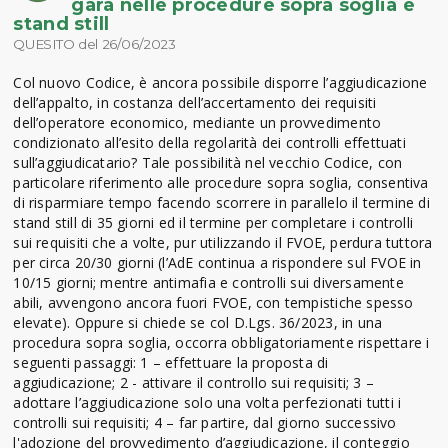
gara nelle procedure sopra soglia e
stand still
QUESITO del 26/06/2023
Col nuovo Codice, è ancora possibile disporre l’aggiudicazione
dell’appalto, in costanza dell’accertamento dei requisiti
dell’operatore economico, mediante un provvedimento
condizionato all’esito della regolarità dei controlli effettuati
sull’aggiudicatario? Tale possibilità nel vecchio Codice, con
particolare riferimento alle procedure sopra soglia, consentiva
di risparmiare tempo facendo scorrere in parallelo il termine di
stand still di 35 giorni ed il termine per completare i controlli
sui requisiti che a volte, pur utilizzando il FVOE, perdura tuttora
per circa 20/30 giorni (l’AdE continua a rispondere sul FVOE in
10/15 giorni; mentre antimafia e controlli sui diversamente
abili, avvengono ancora fuori FVOE, con tempistiche spesso
elevate). Oppure si chiede se col D.Lgs. 36/2023, in una
procedura sopra soglia, occorra obbligatoriamente rispettare i
seguenti passaggi: 1 – effettuare la proposta di
aggiudicazione; 2 - attivare il controllo sui requisiti; 3 –
adottare l’aggiudicazione solo una volta perfezionati tutti i
controlli sui requisiti; 4 – far partire, dal giorno successivo
l'adozione del provvedimento d’aggiudicazione, il conteggio