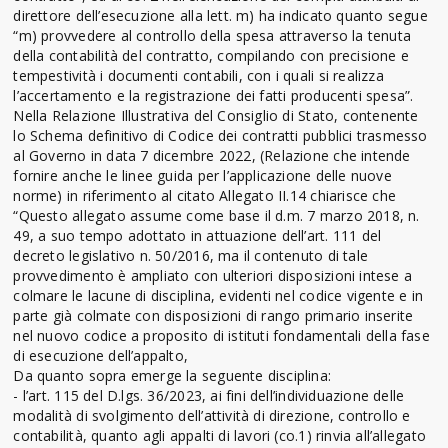
direttore dell’esecuzione alla lett. m) ha indicato quanto segue
“m) provvedere al controllo della spesa attraverso la tenuta
della contabilità del contratto, compilando con precisione e
tempestività i documenti contabili, con i quali si realizza
l’accertamento e la registrazione dei fatti producenti spesa”.
Nella Relazione Illustrativa del Consiglio di Stato, contenente
lo Schema definitivo di Codice dei contratti pubblici trasmesso
al Governo in data 7 dicembre 2022, (Relazione che intende
fornire anche le linee guida per l’applicazione delle nuove
norme) in riferimento al citato Allegato II.14 chiarisce che
“Questo allegato assume come base il d.m. 7 marzo 2018, n.
49, a suo tempo adottato in attuazione dell’art. 111 del
decreto legislativo n. 50/2016, ma il contenuto di tale
provvedimento è ampliato con ulteriori disposizioni intese a
colmare le lacune di disciplina, evidenti nel codice vigente e in
parte già colmate con disposizioni di rango primario inserite
nel nuovo codice a proposito di istituti fondamentali della fase
di esecuzione dell’appalto,
Da quanto sopra emerge la seguente disciplina:
- l’art. 115 del D.lgs. 36/2023, ai fini dell’individuazione delle
modalità di svolgimento dell’attività di direzione, controllo e
contabilità, quanto agli appalti di lavori (co.1) rinvia all’allegato