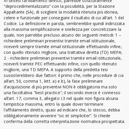
In sintesi l’affidamento diretto, parrebbe strutturalmente
“deprocedimentalizzato” con la possibilità, per la Stazione
Appaltante (SA), di scegliere la modalità ritenuta più idonea,
celere e funzionale per conseguire il risultato di cui all’art. 1 del
Codice. La definizione in parola, sembrerebbe quindi indirizzata
alla massima semplificazione e snellezza per concretizzare la
quale, non parrebbe precluso alcuno dei seguenti metodi: 1 –
richiedere preliminari preventivi tramite email istituzionale,
riceverli sempre tramite email istituzionale effettuando infine,
con quello ritenuto migliore, una trattativa diretta (TD) MEPA;
2 - richiedere preliminari preventivi tramite email istituzionale,
riceverli tramite PEC effettuando infine, con quello ritenuto
migliore, una TD MEPA. A supporto della predetta tesi
sussisterebbero due fattori: il primo che, nelle procedure di cui
all’art. 50, comma 1, lett. a) e b), la fase preliminare
d’acquisizione di più preventivi NON è obbligatoria ma solo
una facoltativa "best practice"; il secondo invece è connesso
all’art. 17, comma 3, allegato I.3 nel quale non figura alcuna
tempistica massima, entro la quale dover terminare
l’affidamento diretto, quasi ad indicare che, lo stesso, debba
obbligatoriamente avvenire “sic et simpliciter”. Si chiede
conferma della corretta interpretazione normativa prospettata.