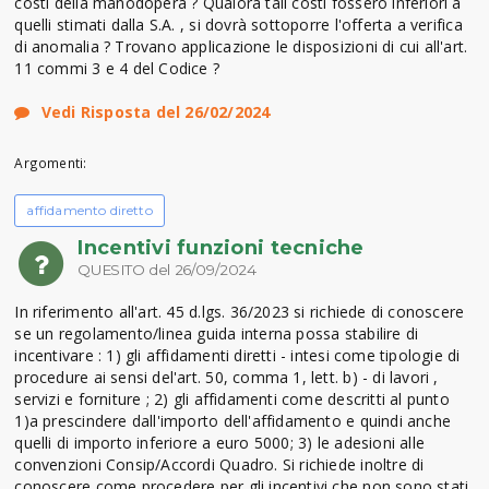
costi della manodopera ? Qualora tali costi fossero inferiori a
quelli stimati dalla S.A. , si dovrà sottoporre l'offerta a verifica
di anomalia ? Trovano applicazione le disposizioni di cui all'art.
11 commi 3 e 4 del Codice ?
Vedi Risposta del 26/02/2024
Argomenti:
affidamento diretto
Incentivi funzioni tecniche
QUESITO del 26/09/2024
In riferimento all'art. 45 d.lgs. 36/2023 si richiede di conoscere
se un regolamento/linea guida interna possa stabilire di
incentivare : 1) gli affidamenti diretti - intesi come tipologie di
procedure ai sensi del'art. 50, comma 1, lett. b) - di lavori ,
servizi e forniture ; 2) gli affidamenti come descritti al punto
1)a prescindere dall'importo dell'affidamento e quindi anche
quelli di importo inferiore a euro 5000; 3) le adesioni alle
convenzioni Consip/Accordi Quadro. Si richiede inoltre di
conoscere come procedere per gli incentivi che non sono stati