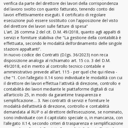
verifica da parte del direttore dei lavori della corrispondenza
del lavoro svolto con quanto fatturato, tenendo conto dei
lavori effettivamente eseguiti. Il certificato di regolare
esecuzione può essere sostituito con l’apposizione del visto
del direttore dei lavori sulle fatture di spesa”
L’art. 26 comma 2 del cit. D.M. 49/2018, quanto agli appalti di
servizi e forniture stabiliva che “La gestione della contabilità è
effettuata, secondo le modalità dell’ordinamento delle singole
stazioni appaltanti”.
In nuovo codice dei Contratti (D.lgs. 36/2023) non reca
disposizione analoga al richiamato art. 15 co. 3 del D.M.
49/2018, ed in merito al controllo tecnico contabile e
amministrativo prevede all’art. 115 - per quel che qui rileva -
che “1. Con l’allegato II.14 sono individuate le modalità con cui
il direttore dei lavori effettua l'attività di direzione, controllo e
contabilità dei lavori mediante le piattaforme digitali di cui
all’articolo 25, in modo da garantirne trasparenza e
semplificazione… 3. Nei contratti di servizi e forniture le
modalità dell’attività di direzione, controllo e contabilità
demandata al RUP o al direttore dell’esecuzione, se nominato,
sono individuate con il capitolato speciale o, in mancanza, con
l’allegato II.14, secondo criteri di trasparenza e semplificazione