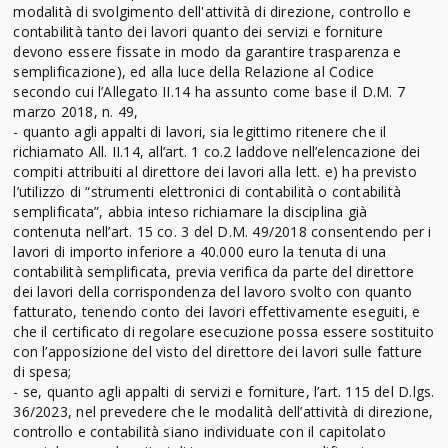
modalità di svolgimento dell'attività di direzione, controllo e
contabilità tanto dei lavori quanto dei servizi e forniture
devono essere fissate in modo da garantire trasparenza e
semplificazione), ed alla luce della Relazione al Codice
secondo cui l’Allegato II.14 ha assunto come base il D.M. 7
marzo 2018, n. 49,
- quanto agli appalti di lavori, sia legittimo ritenere che il
richiamato All. II.14, all’art. 1 co.2 laddove nell’elencazione dei
compiti attribuiti al direttore dei lavori alla lett. e) ha previsto
l’utilizzo di “strumenti elettronici di contabilità o contabilità
semplificata”, abbia inteso richiamare la disciplina già
contenuta nell’art. 15 co. 3 del D.M. 49/2018 consentendo per i
lavori di importo inferiore a 40.000 euro la tenuta di una
contabilità semplificata, previa verifica da parte del direttore
dei lavori della corrispondenza del lavoro svolto con quanto
fatturato, tenendo conto dei lavori effettivamente eseguiti, e
che il certificato di regolare esecuzione possa essere sostituito
con l’apposizione del visto del direttore dei lavori sulle fatture
di spesa;
- se, quanto agli appalti di servizi e forniture, l’art. 115 del D.lgs.
36/2023, nel prevedere che le modalità dell’attività di direzione,
controllo e contabilità siano individuate con il capitolato