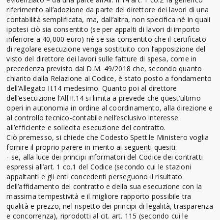
riferimento all’adozione da parte del direttore dei lavori di una
contabilità semplificata, ma, dall’altra, non specifica né in quali
ipotesi ciò sia consentito (se per appalti di lavori di importo
inferiore a 40,000 euro) né se sia consentito che il certificato
di regolare esecuzione venga sostituito con l’apposizione del
visto del direttore dei lavori sulle fatture di spesa, come in
precedenza previsto dal D.M. 49/2018 che, secondo quanto
chiarito dalla Relazione al Codice, è stato posto a fondamento
dell’Allegato II.14 medesimo. Quanto poi al direttore
dell’esecuzione l’All.II.14 si limita a prevede che quest’ultimo
operi in autonomia in ordine al coordinamento, alla direzione e
al controllo tecnico-contabile nell’esclusivo interesse
all’efficiente e sollecita esecuzione del contratto.
Ciò premesso, si chiede che Codesto Spett.le Ministero voglia
fornire il proprio parere in merito ai seguenti quesiti:
- se, alla luce dei principi informatori del Codice dei contratti
espressi all’art. 1 co.1 del Codice (secondo cui le stazioni
appaltanti e gli enti concedenti perseguono il risultato
dell’affidamento del contratto e della sua esecuzione con la
massima tempestività e il migliore rapporto possibile tra
qualità e prezzo, nel rispetto dei principi di legalità, trasparenza
e concorrenza), riprodotti al cit. art. 115 (secondo cui le