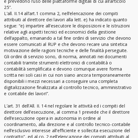
e prevedono l’uso delle piattaforme digitali di cui all’articolo
25”.
L’all. II.14 all’art.1 comma 2, nell’elencazione dei compiti
attribuiti al direttore dei lavori alla lett. e) ha indicato quanto
segue: “e) impartire all’esecutore le disposizioni e le istruzioni
relative agli aspetti tecnici ed economici della gestione
dell’appalto, emanando a tal fine ordini di servizio che devono
essere comunicati al RUP e che devono recare una sintetica
motivazione delle ragioni tecniche e delle finalità perseguite.
Gli ordini di servizio sono, di norma, annotati nei documenti
contabili tramite strumenti elettronici di contabilità o
contabilità semplificata e devono comunque avere forma
scritta nei soli casi in cui non siano ancora temporaneamente
disponibili i mezzi necessari a conseguire una completa
digitalizzazione finalizzata al controllo tecnico, amministrativo
e contabile dei lavori”.
L’art. 31 dell’All. II. 14 nel regolare le attività ed i compiti del
direttore dell’esecuzione, al comma 1 prevede che il direttore
dell’esecuzione opera in autonomia in ordine al
coordinamento, alla direzione e al controllo tecnico-contabile
nell’esclusivo interesse all’efficiente e sollecita esecuzione del
contratto”, ed al co. 2 nell’elencazione dei compiti attribuiti al