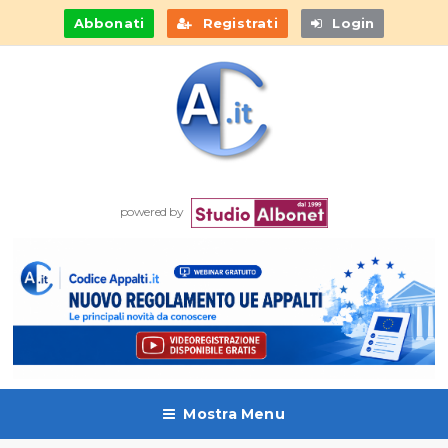
Abbonati
Registrati
Login
powered by
Mostra Menu