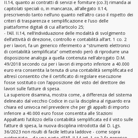
II.14, quanto ai contratti di servizi e forniture (co.3) rimanda ai
capitolati speciali o, in mancanza, all’allegato II.14,
prescrivendo tanto nell’uno quanto nell’altro caso il rispetto dei
criteri di trasparenza e semplificazione e l’uso delle
piattaforme digitali di cui all’articolo 25;
- l’All. II.14, nell’individuazione delle modalità di svolgimento
dell’attività di direzione, controllo e contabilità all’art. 1 co. 2
per i lavori, fa un generico riferimento a “strumenti elettronici
di contabilità semplificata” omettendo però di riprodurre una
disposizione analoga a quella contenuta nell’abrogato D.M.
49/2018 secondo cui per i lavori di importo inferiore a 40.000
euro era consentita la tenuta di una contabilità semplificata ed
altresì consentito che il certificato di regolare esecuzione
fosse sostituito con l’apposizione del visto del direttore dei
lavori sulle fatture di spesa.
La superiore disamina, mostra come, a differenza del sistema
delineato dal vecchio Codice in cui la disciplina al riguardo era
chiara ed univoca nel prevedere che per gli appalti di importo
inferiore a 40.000 euro fosse consentita alle Stazioni
Appaltanti l’utilizzo della contabilità semplificata ed il visto sulle
fatture di spesa, la nuova disciplina introdotta dal D. Lgs.
36/2023 non risulti di facile lettura laddove - come sopra
evidenziato – da una parte all’All. II.14 art. 1 co.2 fa generico