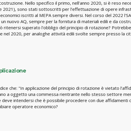
 da costruzione. Nello specifico il primo, nell'anno 2020, si è reso ne
2021), sono stati sottoscritti per l’effettuazione di opere infras
economici iscritti al MEPA sempre diversi. Nel corso del 2022 l'SA
i un nuovo AQ, sempre per la fornitura di materiali edili e da cost
ritenersi superato l'obbligo del principio di rotazione? Potrebbe qu
 nel 2020, per analoghe attività edili svolte sempre presso la citt
pplicazione
 che: "In applicazione del principio di rotazione è vietato l’affi
bbiano a oggetto una commessa rientrante nello stesso settore mer
ne deve intendersi che è possibile procedere con due affidamenti 
cambiare operatore economico?