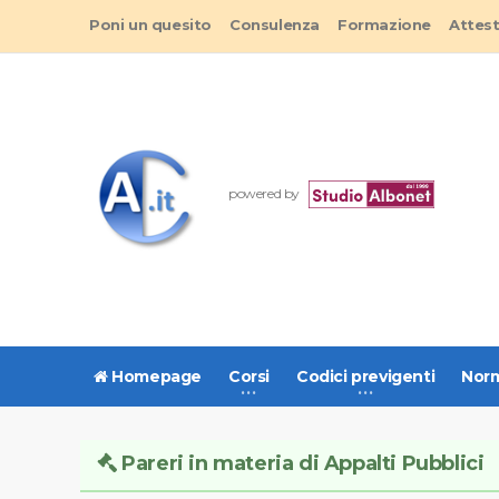
Poni un quesito
Consulenza
Formazione
Attes
powered by
Homepage
Corsi
Codici previgenti
Norm
Pareri in materia di Appalti Pubblici