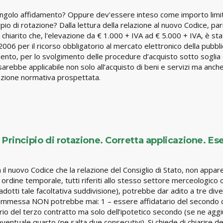
 singolo affidamento? Oppure dev'essere inteso come importo limite
cipio di rotazione? Dalla lettura della relazione al nuovo Codice, p
hiarito che, l'elevazione da € 1.000 + IVA ad € 5.000 + IVA, è stata
2006 per il ricorso obbligatorio al mercato elettronico della pub
mento, per lo svolgimento delle procedure d’acquisto sotto soglia 
sarebbe applicabile non solo all’acquisto di beni e servizi ma anche
tazione normativa prospettata.
 Principio di rotazione. Corretta applicazione. Es
a il nuovo Codice che la relazione del Consiglio di Stato, non appar
 ordine temporale, tutti riferiti allo stesso settore merceologic
dotti tale facoltativa suddivisione), potrebbe dar adito a tre diver
ma commessa NON potrebbe mai: 1 – essere affidatario del secondo
ario del terzo contratto ma solo dell’ipotetico secondo (se ne aggiu
ventuale quarto (ne salta due consecutivi). Si chiede di chiarire de