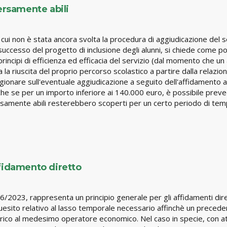
ersamente abili
cui non è stata ancora svolta la procedura di aggiudicazione del s
l successo del progetto di inclusione degli alunni, si chiede come po
ncipi di efficienza ed efficacia del servizio (dal momento che un 
 la riuscita del proprio percorso scolastico a partire dalla relazio
ionare sull'eventuale aggiudicazione a seguito dell'affidamento ai s
nche se per un importo inferiore ai 140.000 euro, è possibile pre
iversamente abili resterebbero scoperti per un certo periodo di t
ffidamento diretto
s.36/2023, rappresenta un principio generale per gli affidamenti dire
l quesito relativo al lasso temporale necessario affinchè un preced
ncarico al medesimo operatore economico. Nel caso in specie, con a