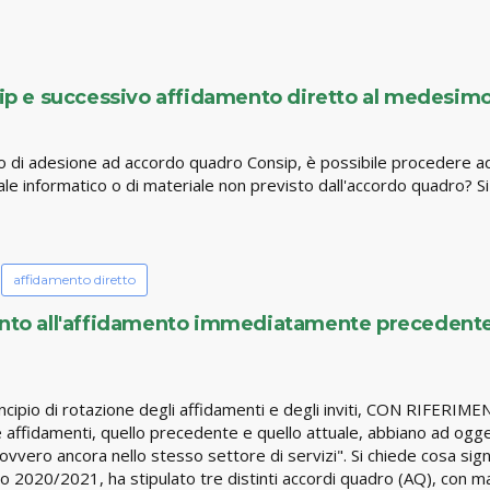
 e successivo affidamento diretto al medesimo o
zo di adesione ad accordo quadro Consip, è possibile procedere 
e informatico o di materiale non previsto dall'accordo quadro? Si a
affidamento diretto
mento all'affidamento immediatamente precedent
il principio di rotazione degli affidamenti e degli inviti, CON
 due affidamenti, quello precedente e quello attuale, abbiano ad 
vvero ancora nello stesso settore di servizi". Si chiede cosa sign
io 2020/2021, ha stipulato tre distinti accordi quadro (AQ), con ma