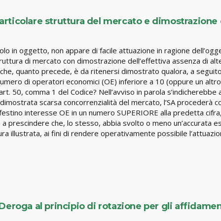
 Particolare struttura del mercato e dimostrazione 
icolo in oggetto, non appare di facile attuazione in ragione dell’ogg
truttura di mercato con dimostrazione dell’effettiva assenza di alte
 che, quanto precede, è da ritenersi dimostrato qualora, a seguito
numero di operatori economici (OE) inferiore a 10 (oppure un altro
’art. 50, comma 1 del Codice? Nell’avviso in parola s’indicherebbe 
dimostrata scarsa concorrenzialità del mercato, l’SA procederà col
estino interesse OE in un numero SUPERIORE alla predetta cifra, 
 a prescindere che, lo stesso, abbia svolto o meno un’accurata e
ra illustrata, ai fini di rendere operativamente possibile l’attuazio
eroga al principio di rotazione per gli affidament