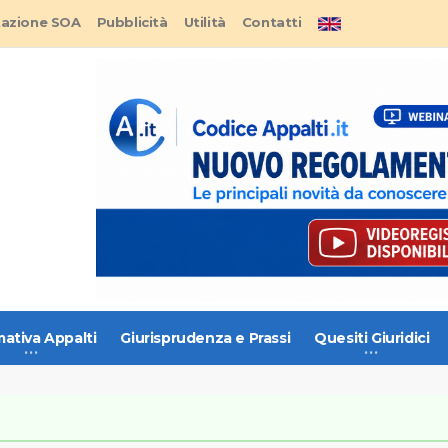
tazione SOA
Pubblicità
Utilità
Contatti
ativa Appalti
Giurisprudenza e Prassi
Quesiti Giuridici