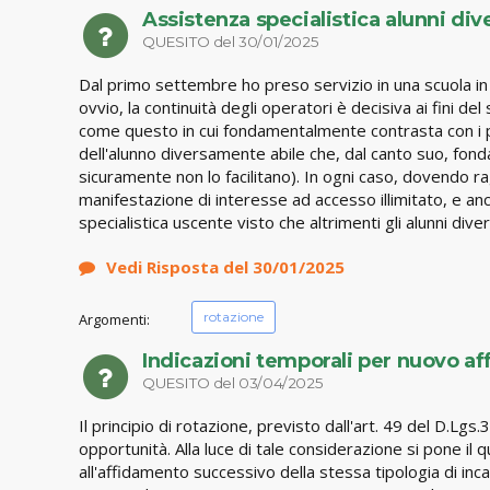
Assistenza specialistica alunni div
QUESITO del 30/01/2025
Dal primo settembre ho preso servizio in una scuola in 
ovvio, la continuità degli operatori è decisiva ai fini de
come questo in cui fondamentalmente contrasta con i pri
dell'alunno diversamente abile che, dal canto suo, fonda
sicuramente non lo facilitano). In ogni caso, dovendo rag
manifestazione di interesse ad accesso illimitato, e a
specialistica uscente visto che altrimenti gli alunni d
Vedi Risposta del 30/01/2025
rotazione
Argomenti:
Indicazioni temporali per nuovo a
QUESITO del 03/04/2025
Il principio di rotazione, previsto dall'art. 49 del D.Lg
opportunità. Alla luce di tale considerazione si pone i
all'affidamento successivo della stessa tipologia di i