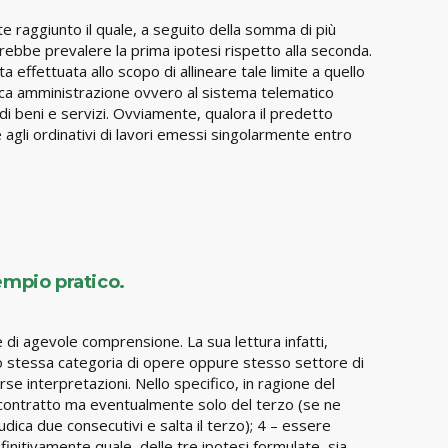
 raggiunto il quale, a seguito della somma di più
arrebbe prevalere la prima ipotesi rispetto alla seconda.
 effettuata allo scopo di allineare tale limite a quello
blica amministrazione ovvero al sistema telematico
di beni e servizi. Ovviamente, qualora il predetto
 agli ordinativi di lavori emessi singolarmente entro
empio pratico.
e di agevole comprensione. La sua lettura infatti,
o o stessa categoria di opere oppure stesso settore di
se interpretazioni. Nello specifico, in ragione del
 contratto ma eventualmente solo del terzo (se ne
dica due consecutivi e salta il terzo); 4 – essere
finitivamente quale, delle tre ipotesi formulate, sia