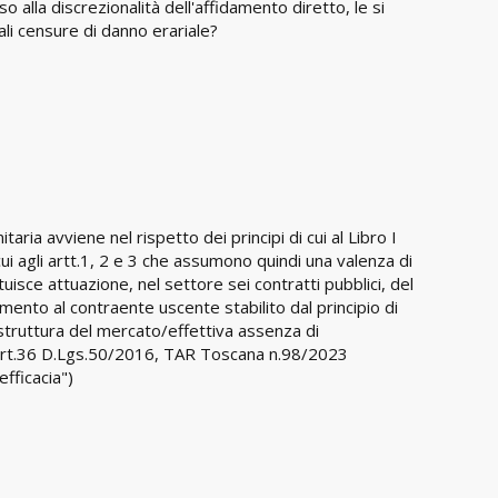
so alla discrezionalità dell'affidamento diretto, le si
ali censure di danno erariale?
aria avviene nel rispetto dei principi di cui al Libro I
cui agli artt.1, 2 e 3 che assumono quindi una valenza di
ituisce attuazione, nel settore sei contratti pubblici, del
amento al contraente uscente stabilito dal principio di
struttura del mercato/effettiva assenza di
ll'art.36 D.Lgs.50/2016, TAR Toscana n.98/2023
efficacia")