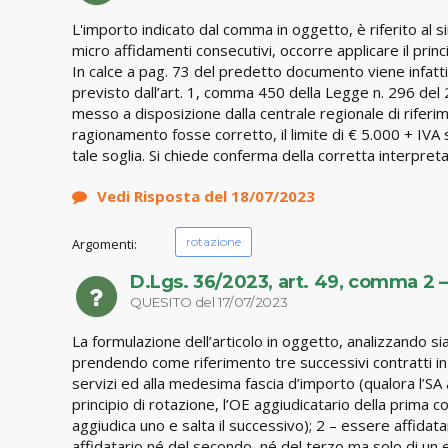
L'importo indicato dal comma in oggetto, è riferito al
micro affidamenti consecutivi, occorre applicare il prin
In calce a pag. 73 del predetto documento viene infatti c
previsto dall’art. 1, comma 450 della Legge n. 296 del 
messo a disposizione dalla centrale regionale di riferi
ragionamento fosse corretto, il limite di € 5.000 + IVA 
tale soglia. Si chiede conferma della corretta interpre
Vedi Risposta del 18/07/2023
rotazione
Argomenti:
D.Lgs. 36/2023, art. 49, comma 2 –
QUESITO del 17/07/2023
La formulazione dell’articolo in oggetto, analizzando si
prendendo come riferimento tre successivi contratti in
servizi ed alla medesima fascia d’importo (qualora l’SA a
principio di rotazione, l’OE aggiudicatario della pri
aggiudica uno e salta il successivo); 2 – essere affidat
affidatario né del secondo, né del terzo ma solo di un e