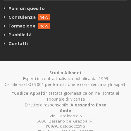
Poni un quesito
Consulenza
new
Formazione
new
Pubblicità
Contatti
Studio Albonet
Esperti in contrattualistica pubblica dal 1999
Certificato ISO 9001 per formazione e consulenza sugli appalti
"Codice Appalti"
testata giornalistica online iscritta al
Tribunale di Vicenza
Direttore responsabile:
Alessandro Boso
Sede
Via Giardinetto 5
36061 Bassano del Grappa (VI)
P.IVA:
03166020275