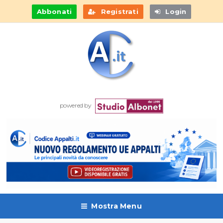
Abbonati
Registrati
Login
powered by
Mostra Menu