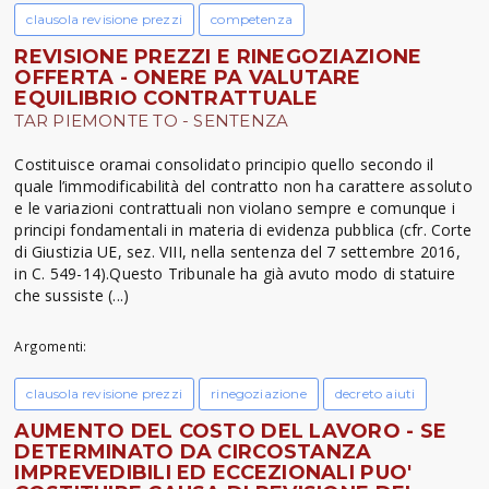
clausola revisione prezzi
competenza
REVISIONE PREZZI E RINEGOZIAZIONE
OFFERTA - ONERE PA VALUTARE
EQUILIBRIO CONTRATTUALE
TAR PIEMONTE TO - SENTENZA
Costituisce oramai consolidato principio quello secondo il
quale l’immodificabilità del contratto non ha carattere assoluto
e le variazioni contrattuali non violano sempre e comunque i
principi fondamentali in materia di evidenza pubblica (cfr. Corte
di Giustizia UE, sez. VIII, nella sentenza del 7 settembre 2016,
in C. 549-14).Questo Tribunale ha già avuto modo di statuire
che sussiste (...)
Argomenti:
clausola revisione prezzi
rinegoziazione
decreto aiuti
AUMENTO DEL COSTO DEL LAVORO - SE
DETERMINATO DA CIRCOSTANZA
IMPREVEDIBILI ED ECCEZIONALI PUO'