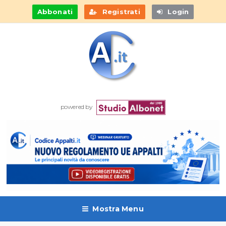
Abbonati
Registrati
Login
powered by
Mostra Menu