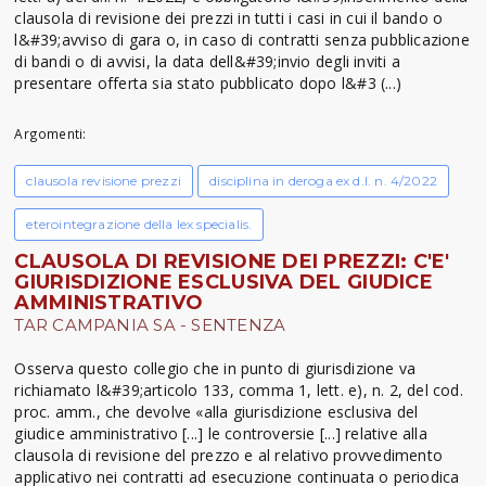
clausola di revisione dei prezzi in tutti i casi in cui il bando o
l&#39;avviso di gara o, in caso di contratti senza pubblicazione
di bandi o di avvisi, la data dell&#39;invio degli inviti a
presentare offerta sia stato pubblicato dopo l&#3 (...)
Argomenti:
clausola revisione prezzi
disciplina in deroga ex d.l. n. 4/2022
eterointegrazione della lex specialis.
CLAUSOLA DI REVISIONE DEI PREZZI: C'E'
GIURISDIZIONE ESCLUSIVA DEL GIUDICE
AMMINISTRATIVO
TAR CAMPANIA SA - SENTENZA
Osserva questo collegio che in punto di giurisdizione va
richiamato l&#39;articolo 133, comma 1, lett. e), n. 2, del cod.
proc. amm., che devolve «alla giurisdizione esclusiva del
giudice amministrativo [...] le controversie [...] relative alla
clausola di revisione del prezzo e al relativo provvedimento
applicativo nei contratti ad esecuzione continuata o periodica