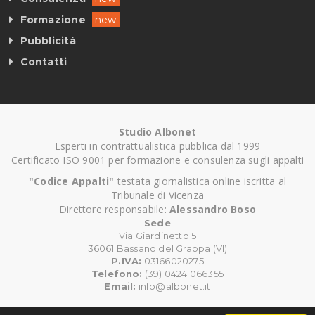
Formazione
new
Pubblicità
Contatti
Studio Albonet
Esperti in contrattualistica pubblica dal 1999
Certificato ISO 9001 per formazione e consulenza sugli appalti
"Codice Appalti"
testata giornalistica online iscritta al
Tribunale di Vicenza
Direttore responsabile:
Alessandro Boso
Sede
Via Giardinetto 5
36061 Bassano del Grappa (VI)
P.IVA:
03166020275
Telefono:
(39) 0424 066355
Email:
info@albonet.it