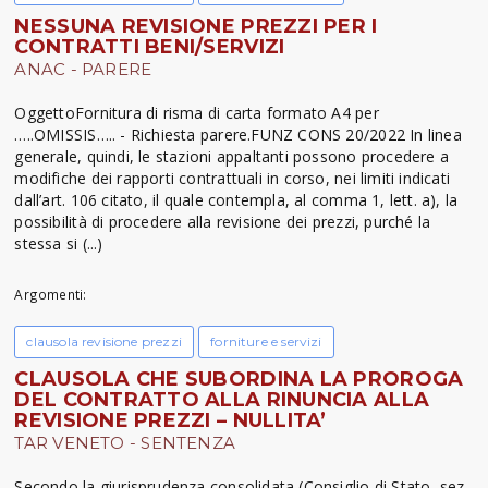
NESSUNA REVISIONE PREZZI PER I
CONTRATTI BENI/SERVIZI
ANAC - PARERE
OggettoFornitura di risma di carta formato A4 per
…..OMISSIS….. - Richiesta parere.FUNZ CONS 20/2022 In linea
generale, quindi, le stazioni appaltanti possono procedere a
modifiche dei rapporti contrattuali in corso, nei limiti indicati
dall’art. 106 citato, il quale contempla, al comma 1, lett. a), la
possibilità di procedere alla revisione dei prezzi, purché la
stessa si (...)
Argomenti:
clausola revisione prezzi
forniture e servizi
CLAUSOLA CHE SUBORDINA LA PROROGA
DEL CONTRATTO ALLA RINUNCIA ALLA
REVISIONE PREZZI – NULLITA’
TAR VENETO - SENTENZA
Secondo la giurisprudenza consolidata (Consiglio di Stato, sez.