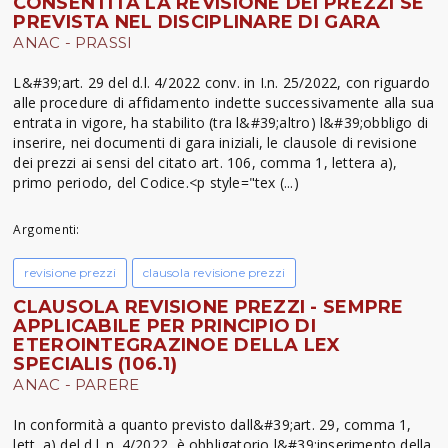
CONSENTITA LA REVISIONE DEI PREZZI SE
PREVISTA NEL DISCIPLINARE DI GARA
ANAC - PRASSI
L&#39;art. 29 del d.l. 4/2022 conv. in I.n. 25/2022, con riguardo
alle procedure di affidamento indette successivamente alla sua
entrata in vigore, ha stabilito (tra l&#39;altro) l&#39;obbligo di
inserire, nei documenti di gara iniziali, le clausole di revisione
dei prezzi ai sensi del citato art. 106, comma 1, lettera a),
primo periodo, del Codice.<p style="tex (...)
Argomenti:
revisione prezzi
clausola revisione prezzi
CLAUSOLA REVISIONE PREZZI - SEMPRE
APPLICABILE PER PRINCIPIO DI
ETEROINTEGRAZINOE DELLA LEX
SPECIALIS (106.1)
ANAC - PARERE
In conformità a quanto previsto dall&#39;art. 29, comma 1,
lett. a) del d.l. n. 4/2022, è obbligatorio l&#39;inserimento della