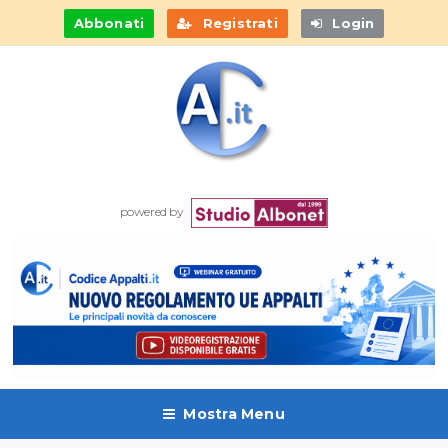
Abbonati
Registrati
Login
powered by
Mostra Menu