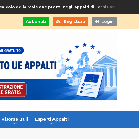
olo della revisione prezzi negli appalti di Forniture e Servizi
0
Abbonati
Registrati
Login
Risorse utili
Esperti Appalti