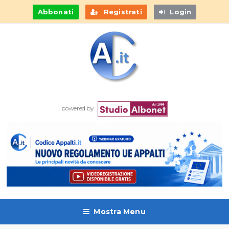
Abbonati
Registrati
Login
powered by
Mostra Menu