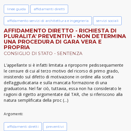
linee guida
affidamenti diretti
affidamento servizi di architettura e ingegneria
servizi sociali
AFFIDAMENTO DIRETTO - RICHIESTA DI
PLURALITA' PREVENTIVI - NON DETERMINA
UNA PROCEDURA DI GARA VERA E
PROPRIA
CONSIGLIO DI STATO - SENTENZA
L’appellante si è infatti limitata a riproporre pedissequamente
le censure di cui al terzo motivo del ricorso di primo grado,
insistendo sul difetto di motivazione in ordine alla scelta
dell’aggiudicataria e sulla mancata formazione di una
graduatoria. Nel far ciò, tuttavia, essa non ha considerato le
ragioni di rigetto argomentate dal TAR, che si riferiscono alla
natura semplificata della proc (...)
Argomenti:
affidamenti diretti
preventivi