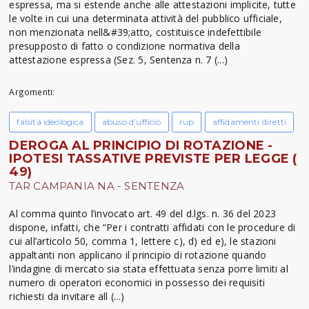
espressa, ma si estende anche alle attestazioni implicite, tutte
le volte in cui una determinata attività del pubblico ufficiale,
non menzionata nell&#39;atto, costituisce indefettibile
presupposto di fatto o condizione normativa della
attestazione espressa (Sez. 5, Sentenza n. 7 (...)
Argomenti:
falsità ideologica
abuso d’ufficio
rup
affidamenti diretti
DEROGA AL PRINCIPIO DI ROTAZIONE -
IPOTESI TASSATIVE PREVISTE PER LEGGE (
49)
TAR CAMPANIA NA - SENTENZA
Al comma quinto l’invocato art. 49 del d.lgs. n. 36 del 2023
dispone, infatti, che “Per i contratti affidati con le procedure di
cui all’articolo 50, comma 1, lettere c), d) ed e), le stazioni
appaltanti non applicano il principio di rotazione quando
l’indagine di mercato sia stata effettuata senza porre limiti al
numero di operatori economici in possesso dei requisiti
richiesti da invitare all (...)