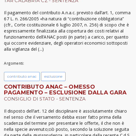
TAR CALABRIA CZ - SENTENZA
Il pagamento del contributo A.n.a.c. previsto dall’art. 1, comma
67 L. n. 266/2005 «ha natura di “contribuzione obbligatoria”
(cfr., Corte costituzionale 6 luglio 2007, n. 256) di scopo che è
espressamente finalizzata alla copertura dei costi relativi al
funzionamento dell’ANAC posti (in parte) a carico, per quanto
qui occorre evidenziare, degli operatori economici sottoposti
alla vigilanza del (...)
Argomenti:
contributo anac
esclusione
CONTRIBUTO ANAC – OMESSO
PAGAMENTO – ESCLUSIONE DALLA GARA
CONSIGLIO DI STATO - SENTENZA
Il disposto dell’art. 12 del disciplinare è assolutamente chiaro
nel senso che il versamento debba esser fatto prima della
scadenza del termine per presentare le offerte, il che non è
nella specie avvenuto;ciò posto, secondo la soluzione seguita
da parte della giurisprudenza, in particolare dalla recente C.d.S.