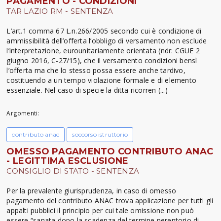
PAGAMENTO - CONDIZIONI
TAR LAZIO RM - SENTENZA
L’art.1 comma 67 L.n.266/2005 secondo cui è condizione di
ammissibilità dell’offerta l’obbligo di versamento non esclude
l’interpretazione, eurounitariamente orientata (ndr: CGUE 2
giugno 2016, C-27/15), che il versamento condizioni bensì
l’offerta ma che lo stesso possa essere anche tardivo,
costituendo a un tempo violazione formale e di elemento
essenziale. Nel caso di specie la ditta ricorren (...)
Argomenti:
contributo anac
soccorso istruttorio
OMESSO PAGAMENTO CONTRIBUTO ANAC
- LEGITTIMA ESCLUSIONE
CONSIGLIO DI STATO - SENTENZA
Per la prevalente giurisprudenza, in caso di omesso
pagamento del contributo ANAC trova applicazione per tutti gli
appalti pubblici il principio per cui tale omissione non può
essere “sanata dopo la scadenza del termine perentorio di