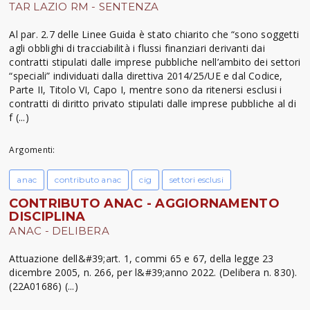
TAR LAZIO RM - SENTENZA
Al par. 2.7 delle Linee Guida è stato chiarito che “sono soggetti
agli obblighi di tracciabilità i flussi finanziari derivanti dai
contratti stipulati dalle imprese pubbliche nell’ambito dei settori
“speciali” individuati dalla direttiva 2014/25/UE e dal Codice,
Parte II, Titolo VI, Capo I, mentre sono da ritenersi esclusi i
contratti di diritto privato stipulati dalle imprese pubbliche al di
f (...)
Argomenti:
anac
contributo anac
cig
settori esclusi
CONTRIBUTO ANAC - AGGIORNAMENTO
DISCIPLINA
ANAC - DELIBERA
Attuazione dell&#39;art. 1, commi 65 e 67, della legge 23
dicembre 2005, n. 266, per l&#39;anno 2022. (Delibera n. 830).
(22A01686) (...)