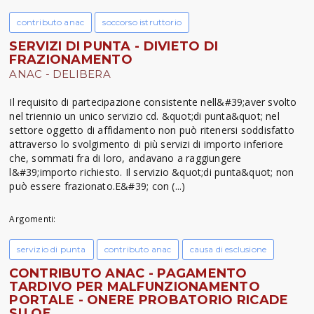
contributo anac
soccorso istruttorio
SERVIZI DI PUNTA - DIVIETO DI
FRAZIONAMENTO
ANAC - DELIBERA
Il requisito di partecipazione consistente nell&#39;aver svolto
nel triennio un unico servizio cd. &quot;di punta&quot; nel
settore oggetto di affidamento non può ritenersi soddisfatto
attraverso lo svolgimento di più servizi di importo inferiore
che, sommati fra di loro, andavano a raggiungere
l&#39;importo richiesto. Il servizio &quot;di punta&quot; non
può essere frazionato.E&#39; con (...)
Argomenti:
servizio di punta
contributo anac
causa di esclusione
CONTRIBUTO ANAC - PAGAMENTO
TARDIVO PER MALFUNZIONAMENTO
PORTALE - ONERE PROBATORIO RICADE
SU OE