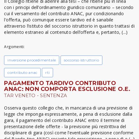
Il Collegio ritiene di aderire alla tesi – che ritiene più in linea
con i principi dell’ordinamento giuridico comunitario – secondo
cui il versamento del contributo ANAC, pur condizionando
l’offerta, può comunque essere tardivo ed è sanabile
attraverso l’istituto del soccorso istruttorio in quanto trattasi di
elemento estraneo al contenuto dell’offerta e, pertanto, (...)
Argomenti:
inversione procedimentale
soccorso istruttorio
contributo anac
rti
PAGAMENTO TARDIVO CONTRIBUTO
ANAC: NON COMPORTA ESCLUSIONE O.E.
TAR VENETO - SENTENZA
Osserva questo collegio che, in mancanza di una previsione di
legge che imponga espressamente, a pena di esclusione dalla
gara, il pagamento del contributo ANAC entro il termine di
presentazione delle offerte - la previsione più restrittiva del
disciplinare di gara (così come l’eventuale previsione conforme
del Bando-tipo ANAC) recante tale prescrizione, a pena di e (...)