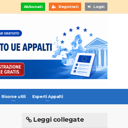
Abbonati
Registrati
Login
Risorse utili
Esperti Appalti
Leggi collegate