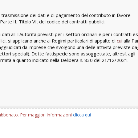
 di trasmissione dei dati e di pagamento del contributo in favore
 Parte II, Titolo VI, del codice dei contratti pubblici.
ati all' l'Autorità previsti per i settori ordinari e per i contratti es
ici, si applicano anche ai Regimi particolari di appalto di
cui
alla Par
aggiudicati da imprese che svolgono una delle attività previste dag
ettori speciali). Dette fattispecie sono assoggettate, altresì, agli
nformità a quanto indicato nella Delibera n. 830 del 21/12/2021.
e abbonato. Per maggiori informazioni
clicca qui