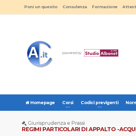
Poni un quesito
Consulenza
Formazione
Attes
powered by
Homepage
Corsi
Codici previgenti
Norm
Giurisprudenza e Prassi
REGIMI PARTICOLARI DI APPALTO -ACQUI