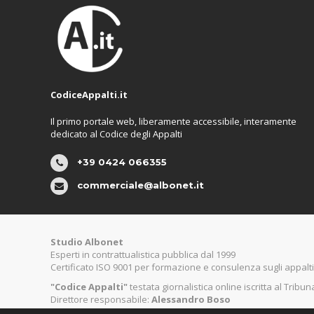
CodiceAppalti.it
Il primo portale web, liberamente accessibile, interamente
dedicato al Codice degli Appalti
+39 0424 066355
commerciale@albonet.it
Studio Albonet
Esperti in contrattualistica pubblica dal 1999
Certificato ISO 9001 per formazione e consulenza sugli appalti
"Codice Appalti"
testata giornalistica online iscritta al Tribu
Direttore responsabile:
Alessandro Boso