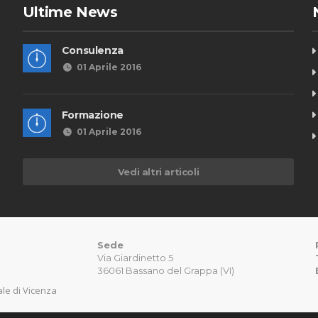
Ultime News
Consulenza
01 Aprile 2016
Formazione
01 Aprile 2016
Vedi altri articoli
Sede
Via Giardinetto 5
36061 Bassano del Grappa (VI)
nale di Vicenza