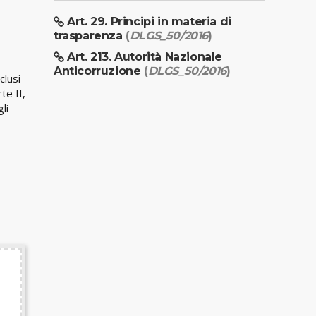
Art. 29. Principi in materia di
trasparenza
(
DLGS_50/2016
)
Art. 213. Autorità Nazionale
Anticorruzione
(
DLGS_50/2016
)
clusi
te II,
li