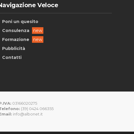
Navigazione Veloce
Poni un quesito
Consulenza
new
Formazione
new
Pubblicità
Contatti
P.IVA:
03166020275
Telefono:
(39) 0424 066355
Email:
info@albonet.it