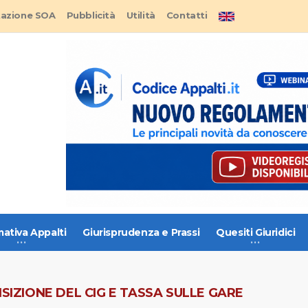
tazione SOA
Pubblicità
Utilità
Contatti
ativa Appalti
Giurisprudenza e Prassi
Quesiti Giuridici
SIZIONE DEL CIG E TASSA SULLE GARE