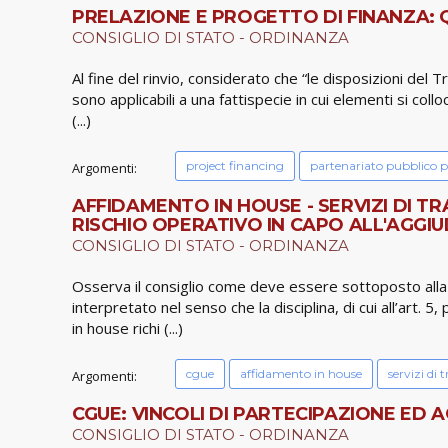
PRELAZIONE E PROGETTO DI FINANZA: QU
CONSIGLIO DI STATO - ORDINANZA
Al fine del rinvio, considerato che “le disposizioni del Tr
sono applicabili a una fattispecie in cui elementi si coll
(...)
project financing
partenariato pubblico p
Argomenti:
AFFIDAMENTO IN HOUSE - SERVIZI DI T
RISCHIO OPERATIVO IN CAPO ALL'AGGI
CONSIGLIO DI STATO - ORDINANZA
Osserva il consiglio come deve essere sottoposto alla C
interpretato nel senso che la disciplina, di cui all’art. 
in house richi (...)
cgue
affidamento in house
servizi di 
Argomenti:
CGUE: VINCOLI DI PARTECIPAZIONE ED A
CONSIGLIO DI STATO - ORDINANZA