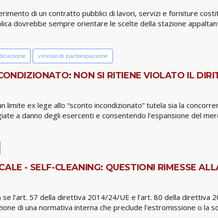
rimento di un contratto pubblici di lavori, servizi e forniture cost
ica dovrebbe sempre orientare le scelte della stazione appaltante
dicazione
vincolo di partecipazione
CONDIZIONATO: NON SI RITIENE VIOLATO IL DI
 un limite ex lege allo “sconto incondizionato” tutela sia la conco
giate a danno degli esercenti e consentendo l’espansione del mercat
LE - SELF-CLEANING: QUESTIONI RIMESSE ALLA 
) se l’art. 57 della direttiva 2014/24/UE e l’art. 80 della direttiva
zione di una normativa interna che preclude l’estromissione o la sos