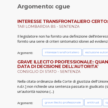
Argomento: cgue
INTERESSE TRANSFRONTALIERO CERTO: CO
TAR LOMBARDIA BS - SENTENZA
Il legislatore non ha fornito una definizione dell’interes
fornito una serie di criteri sintomatici idonei ad evidenzi
interesse transfrontaliero
esclusione automa
Argomenti:
GRAVE ILLECITO PROFESSIONALE: QUAN
DATA DI DECISIONE DELL'AUTORITA'
CONSIGLIO DI STATO - SENTENZA
Nella citata ordinanza della Corte di giustizia dell’Un
n.d.r.] non richiede una sentenza passata in giudicato 
un’autorità naziona (...)
grave illecito professionale
antitrust
c
Argomenti: