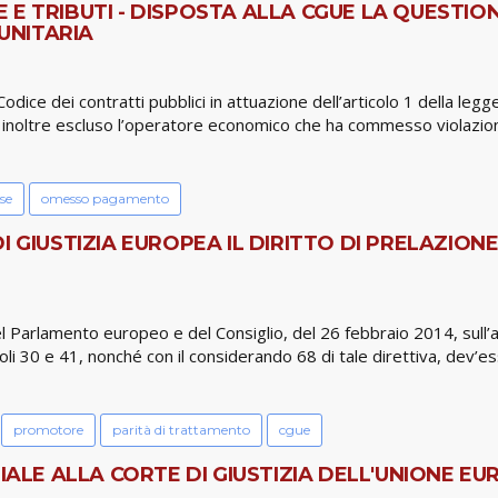
E TRIBUTI - DISPOSTA ALLA CGUE LA QUESTIO
UNITARIA
dice dei contratti pubblici in attuazione dell’articolo 1 della legg
 inoltre escluso l’operatore economico che ha commesso violazioni 
se
omesso pagamento
I GIUSTIZIA EUROPEA IL DIRITTO DI PRELAZION
el Parlamento europeo e del Consiglio, del 26 febbraio 2014, sull’a
coli 30 e 41, nonché con il considerando 68 di tale direttiva, dev
promotore
parità di trattamento
cgue
ZIALE ALLA CORTE DI GIUSTIZIA DELL'UNIONE