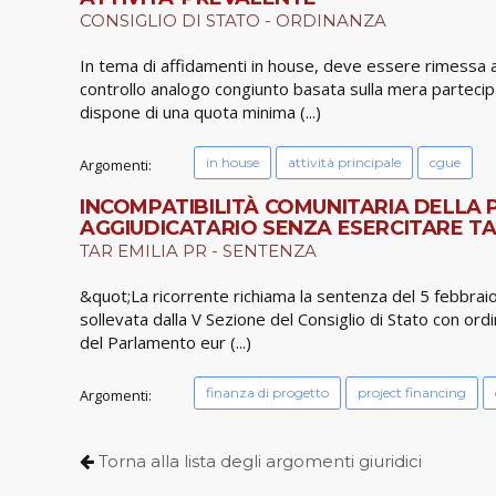
CONSIGLIO DI STATO - ORDINANZA
In tema di affidamenti in house, deve essere rimessa al
controllo analogo congiunto basata sulla mera partecip
dispone di una quota minima (...)
in house
attività principale
cgue
Argomenti:
INCOMPATIBILITÀ COMUNITARIA DELLA P
AGGIUDICATARIO SENZA ESERCITARE TAL
TAR EMILIA PR - SENTENZA
&quot;La ricorrente richiama la sentenza del 5 febbraio
sollevata dalla V Sezione del Consiglio di Stato con ord
del Parlamento eur (...)
finanza di progetto
project financing
Argomenti:
Torna alla lista degli argomenti giuridici