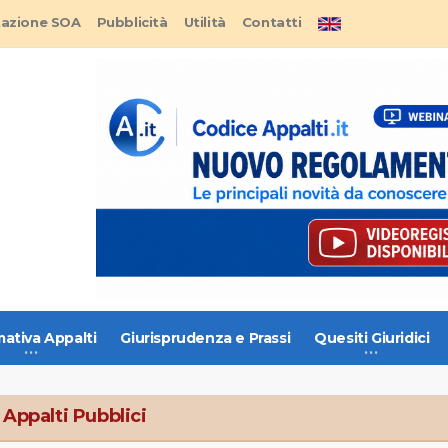
tazione SOA
Pubblicità
Utilità
Contatti
ativa Appalti
Giurisprudenza e Prassi
Quesiti Giuridici
 Appalti Pubblici