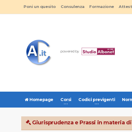
Poni un quesito
Consulenza
Formazione
Attes
powered by
Homepage
Corsi
Codici previgenti
Norm
Giurisprudenza e Prassi in materia di