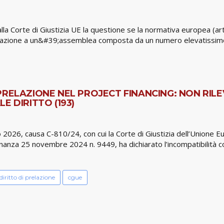
la Corte di Giustizia UE la questione se la normativa europea (ar
azione a un&#39;assemblea composta da un numero elevatissimo di 
RELAZIONE NEL PROJECT FINANCING: NON RILE
E DIRITTO (193)
 2026, causa C-810/24, con cui la Corte di Giustizia dell’Unione E
inanza 25 novembre 2024 n. 9449, ha dichiarato l’incompatibilità c
diritto di prelazione
cgue