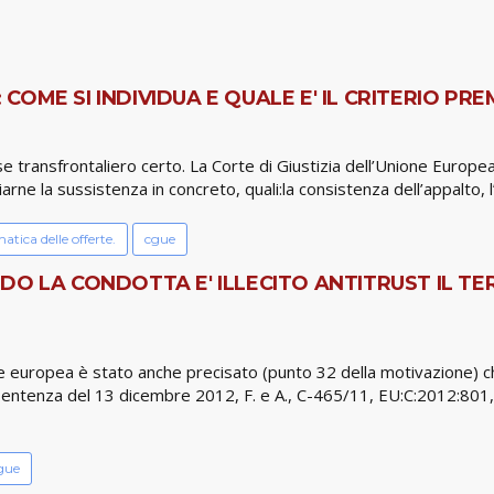
ME SI INDIVIDUA E QUALE E' IL CRITERIO PRE
se transfrontaliero certo. La Corte di Giustizia dell’Unione Europea,
arne la sussistenza in concreto, quali:la consistenza dell’appalto, l’u
tica delle offerte.
cgue
DO LA CONDOTTA E' ILLECITO ANTITRUST IL T
ione europea è stato anche precisato (punto 32 della motivazione) c
(sentenza del 13 dicembre 2012, F. e A., C-465/11, EU:C:2012:801,
gue