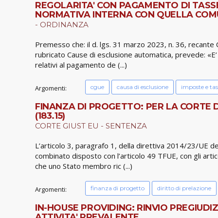
REGOLARITA' CON PAGAMENTO DI TASSE 
NORMATIVA INTERNA CON QUELLA COM
- ORDINANZA
Premesso che: il d. lgs. 31 marzo 2023, n. 36, recante Co
rubricato Cause di esclusione automatica, prevede: «E’
relativi al pagamento de (...)
cgue
causa di esclusione
imposte e tas
Argomenti:
FINANZA DI PROGETTO: PER LA CORTE D
(183.15)
CORTE GIUST EU - SENTENZA
L’articolo 3, paragrafo 1, della direttiva 2014/23/UE d
combinato disposto con l’articolo 49 TFUE, con gli arti
che uno Stato membro ric (...)
finanza di progetto
diritto di prelazione
Argomenti:
IN-HOUSE PROVIDING: RINVIO PREGIUDI
ATTIVITA' PREVALENTE