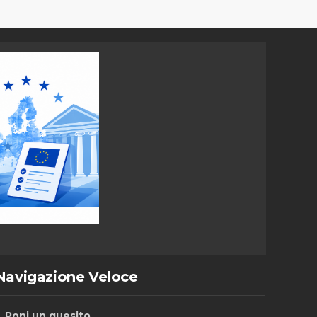
Navigazione Veloce
Poni un quesito