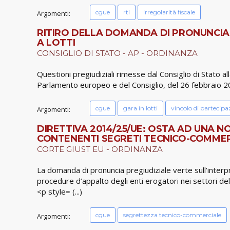
cgue
rti
irregolarità fiscale
Argomenti:
RITIRO DELLA DOMANDA DI PRONUNCIA P
A LOTTI
CONSIGLIO DI STATO - AP - ORDINANZA
Questioni pregiudiziali rimesse dal Consiglio di Stato all
Parlamento europeo e del Consiglio, del 26 febbraio 201
cgue
gara in lotti
vincolo di partecipa
Argomenti:
DIRETTIVA 2014/25/UE: OSTA AD UNA N
CONTENENTI SEGRETI TECNICO-COMMER
CORTE GIUST EU - ORDINANZA
La domanda di pronuncia pregiudiziale verte sull’interp
procedure d’appalto degli enti erogatori nei settori del
<p style= (...)
cgue
segrettezza tecnico-commerciale
Argomenti: