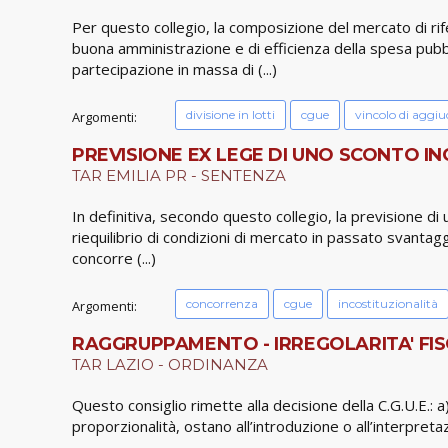
Per questo collegio, la composizione del mercato di rife
buona amministrazione e di efficienza della spesa pubbl
partecipazione in massa di (...)
divisione in lotti
cgue
vincolo di aggiu
Argomenti:
PREVISIONE EX LEGE DI UNO SCONTO IN
TAR EMILIA PR - SENTENZA
In definitiva, secondo questo collegio, la previsione di
riequilibrio di condizioni di mercato in passato svantag
concorre (...)
concorrenza
cgue
incostituzionalità
Argomenti:
RAGGRUPPAMENTO - IRREGOLARITA' FISCA
TAR LAZIO - ORDINANZA
Questo consiglio rimette alla decisione della C.G.U.E.: a
proporzionalità, ostano all’introduzione o all’interpreta