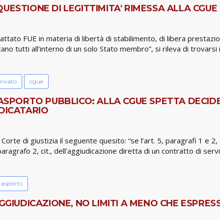
ESTIONE DI LEGITTIMITA' RIMESSA ALLA CGUE (1
attato FUE in materia di libertà di stabilimento, di libera prestazion
ocano tutti all’interno di un solo Stato membro”, si rileva di trovars
rivato
cgue
RASPORTO PUBBLICO: ALLA CGUE SPETTA DECIDE
UDICATARIO
orte di giustizia il seguente quesito: “se l’art. 5, paragrafi 1 
5, paragrafo 2, cit., dell’aggiudicazione diretta di un contratto di s
trasporto
GGIUDICAZIONE, NO LIMITI A MENO CHE ESPRESS