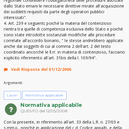
regionale condividere l'obbligatorietà delle procedure adottate
dallo Stato emani le necessarie direttive mirate all'acquisizione
dei suddetti requisiti da parte degli operatori pubblici
interessati".
4. Art. 239 e seguenti; poiché la materia del contenzioso
rientra tra quelle di competenza esclusiva dello Stato e poiché
sono state introdotte sostanziali modifiche alle procedure
correlate all'accordo bonario, " le stesse andrebbero applicate
anche dai soggetti di cui al comma 2 dell'art. 2 del testo
coordinato ancorché le ll.rr. in materia di contenzioso, facciano
esplicito riferimento all'art. 31bis della l. 109/94".
Vedi Risposta del 01/12/2006
Argomenti:
Lavori
Normativa applicabile
Normativa applicabile
QUESITO del 12/05/2008
Con la presente, in riferimento all'art. 33 della L.R. n. 27/03 e
s.mm.ii., nonchè in applicazione del c.d. Codice appalti, e della