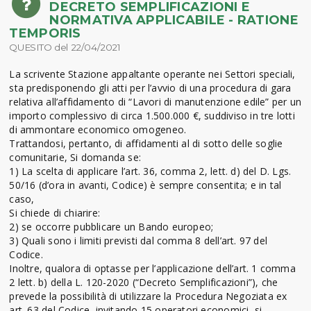
DECRETO SEMPLIFICAZIONI E
NORMATIVA APPLICABILE - RATIONE
TEMPORIS
QUESITO del 22/04/2021
La scrivente Stazione appaltante operante nei Settori speciali,
sta predisponendo gli atti per l’avvio di una procedura di gara
relativa all’affidamento di “Lavori di manutenzione edile” per un
importo complessivo di circa 1.500.000 €, suddiviso in tre lotti
di ammontare economico omogeneo.
Trattandosi, pertanto, di affidamenti al di sotto delle soglie
comunitarie, Si domanda se:
1) La scelta di applicare l’art. 36, comma 2, lett. d) del D. Lgs.
50/16 (d’ora in avanti, Codice) è sempre consentita; e in tal
caso,
Si chiede di chiarire:
2) se occorre pubblicare un Bando europeo;
3) Quali sono i limiti previsti dal comma 8 dell’art. 97 del
Codice.
Inoltre, qualora di optasse per l’applicazione dell’art. 1 comma
2 lett. b) della L. 120-2020 (“Decreto Semplificazioni”), che
prevede la possibilità di utilizzare la Procedura Negoziata ex
art. 63 del Codice, invitando 15 operatori economici, si