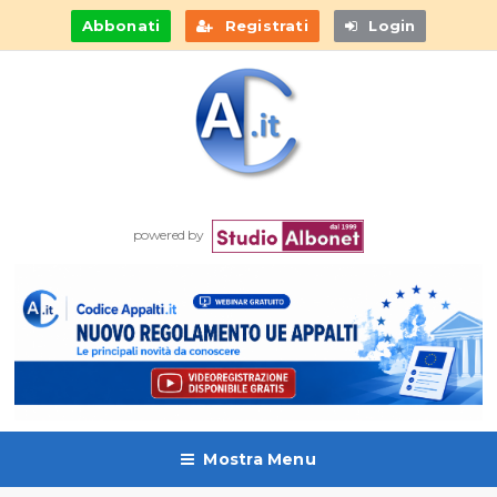
Abbonati
Registrati
Login
powered by
Mostra Menu