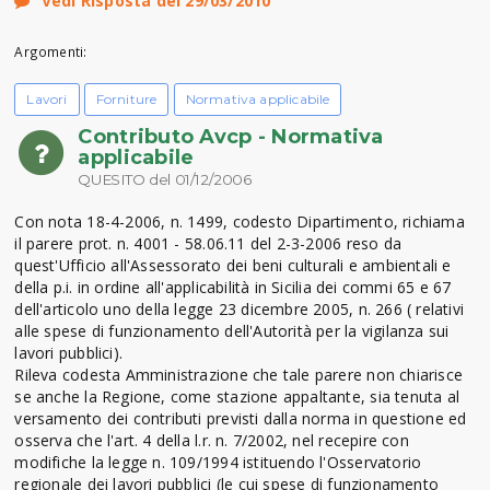
Vedi Risposta del 29/03/2010
Argomenti:
Lavori
Forniture
Normativa applicabile
Contributo Avcp - Normativa
applicabile
QUESITO del 01/12/2006
Con nota 18-4-2006, n. 1499, codesto Dipartimento, richiama
il parere prot. n. 4001 - 58.06.11 del 2-3-2006 reso da
quest'Ufficio all'Assessorato dei beni culturali e ambientali e
della p.i. in ordine all'applicabilità in Sicilia dei commi 65 e 67
dell'articolo uno della legge 23 dicembre 2005, n. 266 ( relativi
alle spese di funzionamento dell'Autorità per la vigilanza sui
lavori pubblici).
Rileva codesta Amministrazione che tale parere non chiarisce
se anche la Regione, come stazione appaltante, sia tenuta al
versamento dei contributi previsti dalla norma in questione ed
osserva che l'art. 4 della l.r. n. 7/2002, nel recepire con
modifiche la legge n. 109/1994 istituendo l'Osservatorio
regionale dei lavori pubblici (le cui spese di funzionamento