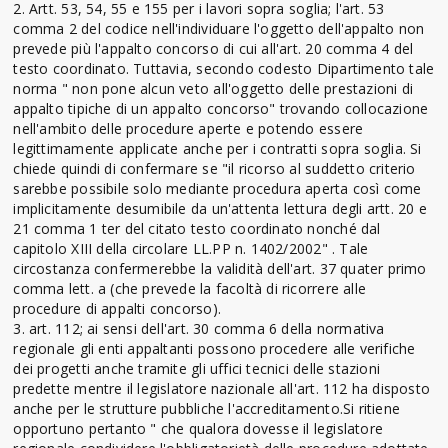
2. Artt. 53, 54, 55 e 155 per i lavori sopra soglia; l'art. 53
comma 2 del codice nell'individuare l'oggetto dell'appalto non
prevede più l'appalto concorso di cui all'art. 20 comma 4 del
testo coordinato. Tuttavia, secondo codesto Dipartimento tale
norma " non pone alcun veto all'oggetto delle prestazioni di
appalto tipiche di un appalto concorso" trovando collocazione
nell'ambito delle procedure aperte e potendo essere
legittimamente applicate anche per i contratti sopra soglia. Si
chiede quindi di confermare se "il ricorso al suddetto criterio
sarebbe possibile solo mediante procedura aperta così come
implicitamente desumibile da un'attenta lettura degli artt. 20 e
21 comma 1 ter del citato testo coordinato nonché dal
capitolo XIII della circolare LL.PP n. 1402/2002" . Tale
circostanza confermerebbe la validità dell'art. 37 quater primo
comma lett. a (che prevede la facoltà di ricorrere alle
procedure di appalti concorso).
3. art. 112; ai sensi dell'art. 30 comma 6 della normativa
regionale gli enti appaltanti possono procedere alle verifiche
dei progetti anche tramite gli uffici tecnici delle stazioni
predette mentre il legislatore nazionale all'art. 112 ha disposto
anche per le strutture pubbliche l'accreditamento.Si ritiene
opportuno pertanto " che qualora dovesse il legislatore