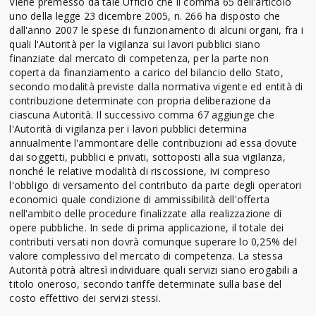
Viene premesso da tale Ufficio che il comma 65 dell'articolo
uno della legge 23 dicembre 2005, n. 266 ha disposto che
dall'anno 2007 le spese di funzionamento di alcuni organi, fra i
quali l'Autorità per la vigilanza sui lavori pubblici siano
finanziate dal mercato di competenza, per la parte non
coperta da finanziamento a carico del bilancio dello Stato,
secondo modalità previste dalla normativa vigente ed entità di
contribuzione determinate con propria deliberazione da
ciascuna Autorità. Il successivo comma 67 aggiunge che
l'Autorità di vigilanza per i lavori pubblici determina
annualmente l'ammontare delle contribuzioni ad essa dovute
dai soggetti, pubblici e privati, sottoposti alla sua vigilanza,
nonché le relative modalità di riscossione, ivi compreso
l'obbligo di versamento del contributo da parte degli operatori
economici quale condizione di ammissibilità dell'offerta
nell'ambito delle procedure finalizzate alla realizzazione di
opere pubbliche. In sede di prima applicazione, il totale dei
contributi versati non dovrà comunque superare lo 0,25% del
valore complessivo del mercato di competenza. La stessa
Autorità potrà altresì individuare quali servizi siano erogabili a
titolo oneroso, secondo tariffe determinate sulla base del
costo effettivo dei servizi stessi.