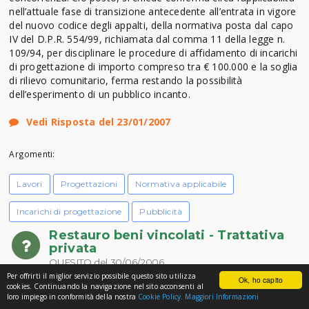
nell’attuale fase di transizione antecedente all’entrata in vigore
del nuovo codice degli appalti, della normativa posta dal capo
IV del D.P.R. 554/99, richiamata dal comma 11 della legge n.
109/94, per disciplinare le procedure di affidamento di incarichi
di progettazione di importo compreso tra € 100.000 e la soglia
di rilievo comunitario, ferma restando la possibilità
dell’esperimento di un pubblico incanto.
Vedi Risposta del 23/01/2007
Argomenti:
Lavori
Progettazioni
Normativa applicabile
Incarichi di progettazione
Pubblicità
Restauro beni vincolati - Trattativa
privata
QUESITO del 30/06/2006
Per offrirti il miglior servizio possibile questo sito utilizza
Ok, ho capito
cookies. Continuando la navigazione nel sito acconsenti al
questo Ente intende appaltare lavori di ristrutturazione di un
loro impiego in conformità della nostra
Cookie Policy.
Maggiori Informazioni
fabbricato di proprietà sottoposto a tutela da parte della