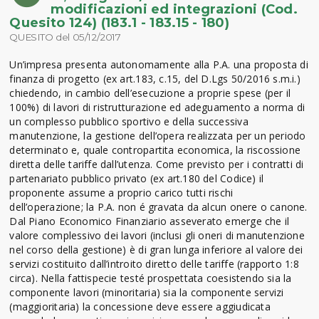
modificazioni ed integrazioni (Cod.
Quesito 124) (183.1 - 183.15 - 180)
QUESITO del 05/12/2017
Un’impresa presenta autonomamente alla P.A. una proposta di
finanza di progetto (ex art.183, c.15, del D.Lgs 50/2016 s.m.i.)
chiedendo, in cambio dell’esecuzione a proprie spese (per il
100%) di lavori di ristrutturazione ed adeguamento a norma di
un complesso pubblico sportivo e della successiva
manutenzione, la gestione dell’opera realizzata per un periodo
determinato e, quale contropartita economica, la riscossione
diretta delle tariffe dall’utenza. Come previsto per i contratti di
partenariato pubblico privato (ex art.180 del Codice) il
proponente assume a proprio carico tutti rischi
dell’operazione; la P.A. non é gravata da alcun onere o canone.
Dal Piano Economico Finanziario asseverato emerge che il
valore complessivo dei lavori (inclusi gli oneri di manutenzione
nel corso della gestione) è di gran lunga inferiore al valore dei
servizi costituito dall’introito diretto delle tariffe (rapporto 1:8
circa). Nella fattispecie testé prospettata coesistendo sia la
componente lavori (minoritaria) sia la componente servizi
(maggioritaria) la concessione deve essere aggiudicata